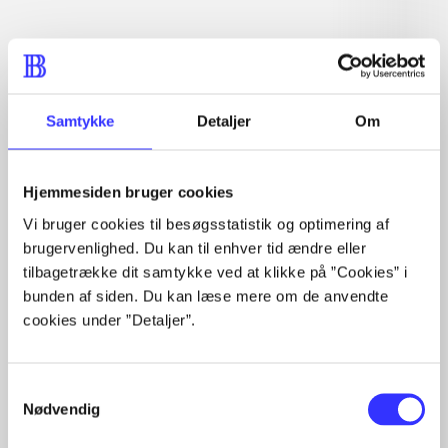
Artiklen er en del af
lorem ipsum dolor sit amet ...
Tidsskrift
Samtykke
Detaljer
Om
Artiklerne i
handler ofte om
Hjemmesiden bruger cookies
Vi bruger cookies til besøgsstatistik og optimering af
brugervenlighed. Du kan til enhver tid ændre eller
tilbagetrække dit samtykke ved at klikke på ”Cookies” i
Artikler med samme emner
bunden af siden. Du kan læse mere om de anvendte
cookies under ”Detaljer”.
Fra
Samtykkevalg
Nødvendig