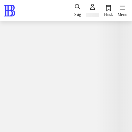
Søg
Log ind
Husk
Menu
Bøger / faglitteratur