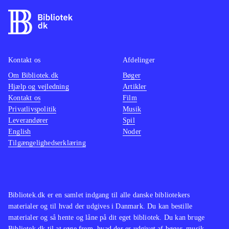
Kontakt os
Afdelinger
Om Bibliotek.dk
Bøger
Hjælp og vejledning
Artikler
Kontakt os
Film
Privatlivspolitik
Musik
Leverandører
Spil
English
Noder
Tilgængelighedserklæring
Bibliotek.dk er en samlet indgang til alle danske bibliotekers
materialer og til hvad der udgives i Danmark. Du kan bestille
materialer og så hente og låne på dit eget bibliotek. Du kan bruge
Bibliotek.dk til at søge frem, hvad der er udgivet af bøger, musik,