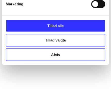
Artikler
Marketing
Alle registrerede artikler fordelt på udgivelser
Tillad alle
...
Tillad valgte
...
Afvis
...
...
...