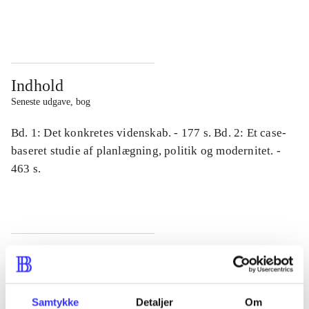
...
...
Indhold
Seneste udgave, bog
Bd. 1: Det konkretes videnskab. - 177 s. Bd. 2: Et case-
baseret studie af planlægning, politik og modernitet. -
463 s.
Tidsskrift
Artiklen er en del af
Samtykke
Detaljer
Om