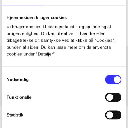
lorem ipsum dolor sit amet ...
Tidsskrift
Hjemmesiden bruger cookies
Artiklerne i
handler ofte om
Vi bruger cookies til besøgsstatistik og optimering af
brugervenlighed. Du kan til enhver tid ændre eller
tilbagetrække dit samtykke ved at klikke på ”Cookies” i
bunden af siden. Du kan læse mere om de anvendte
cookies under ”Detaljer”.
Artikler med samme emner
Samtykkevalg
Fra
Nødvendig
Funktionelle
Statistik