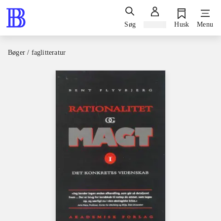
Søg
Log ind
Husk
Menu
Bøger / faglitteratur