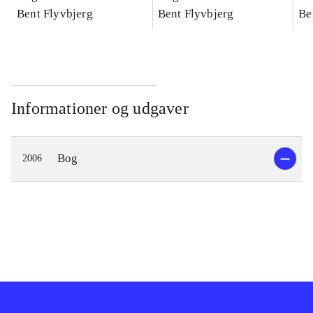
konkretes videnskab
Bent Flyvbjerg
konkretes videnskab
Bent Flyvbjerg
ko
Be
Informationer og udgaver
Bog
2006