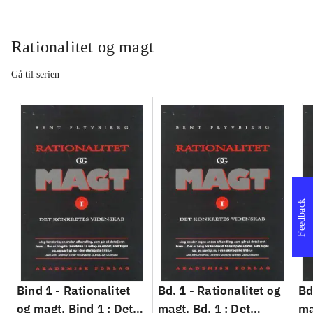
Rationalitet og magt
Gå til serien
Feedback
Bind 1 -
Rationalitet
Bd. 1 -
Rationalitet og
Bd
og magt. Bind 1 : Det
magt. Bd. 1 : Det
ma