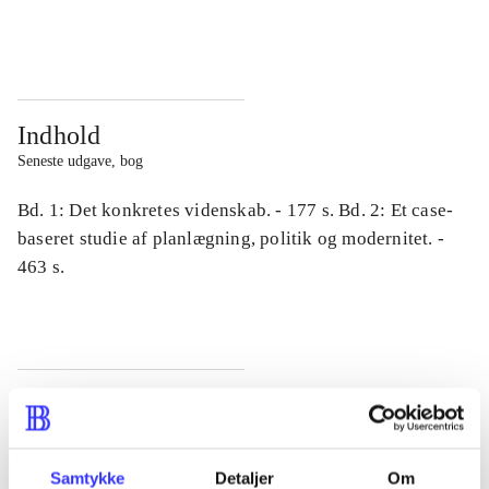
...
...
Indhold
Seneste udgave, bog
Bd. 1: Det konkretes videnskab. - 177 s. Bd. 2: Et case-
baseret studie af planlægning, politik og modernitet. -
463 s.
Tidsskrift
Artiklen er en del af
Samtykke
Detaljer
Om