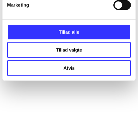
Artikler
Marketing
Alle registrerede artikler fordelt på udgivelser
Tillad alle
...
Tillad valgte
...
Afvis
...
...
...