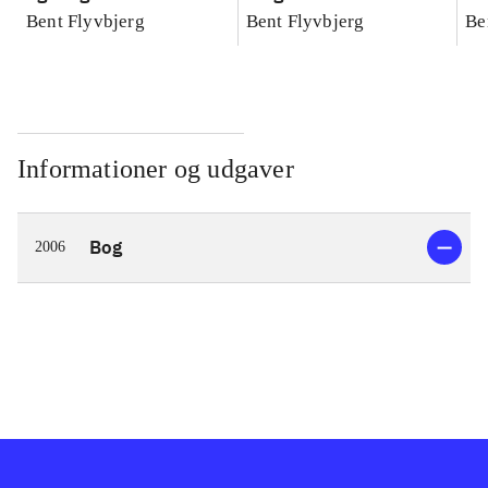
konkretes videnskab
konkretes videnskab
ko
Bent Flyvbjerg
Bent Flyvbjerg
Be
Informationer og udgaver
Bog
2006