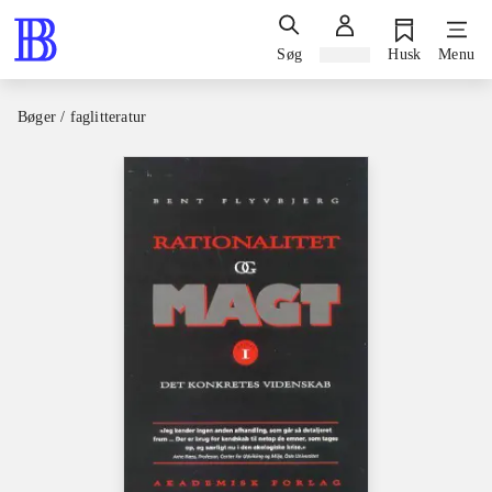
Søg
Log ind
Husk
Menu
Bøger / faglitteratur