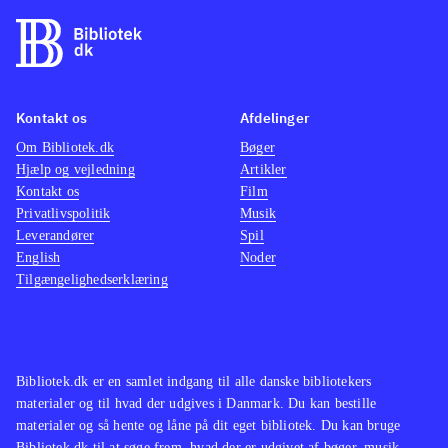
Kontakt os
Afdelinger
Om Bibliotek.dk
Bøger
Hjælp og vejledning
Artikler
Kontakt os
Film
Privatlivspolitik
Musik
Leverandører
Spil
English
Noder
Tilgængelighedserklæring
Bibliotek.dk er en samlet indgang til alle danske bibliotekers
materialer og til hvad der udgives i Danmark. Du kan bestille
materialer og så hente og låne på dit eget bibliotek. Du kan bruge
Bibliotek.dk til at søge frem, hvad der er udgivet af bøger, musik,