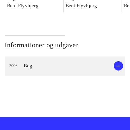
konkretes videnskab
Bent Flyvbjerg
konkretes videnskab
Bent Flyvbjerg
ko
Be
Informationer og udgaver
Bog
2006