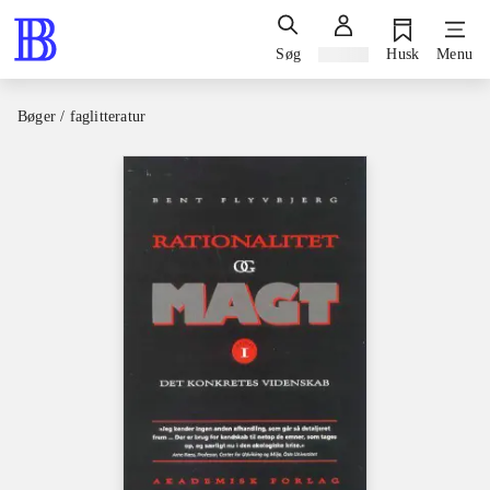
Søg
Log ind
Husk
Menu
Bøger / faglitteratur