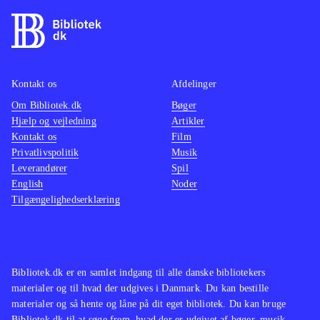
Kontakt os
Afdelinger
Om Bibliotek.dk
Bøger
Hjælp og vejledning
Artikler
Kontakt os
Film
Privatlivspolitik
Musik
Leverandører
Spil
English
Noder
Tilgængelighedserklæring
Bibliotek.dk er en samlet indgang til alle danske bibliotekers
materialer og til hvad der udgives i Danmark. Du kan bestille
materialer og så hente og låne på dit eget bibliotek. Du kan bruge
Bibliotek.dk til at søge frem, hvad der er udgivet af bøger, musik,