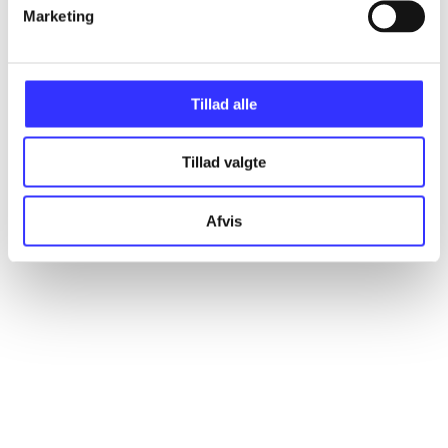
Artikler
Marketing
Alle registrerede artikler fordelt på udgivelser
Tillad alle
...
Tillad valgte
...
Afvis
...
...
...