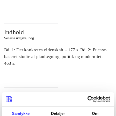
...
...
Indhold
Seneste udgave, bog
Bd. 1: Det konkretes videnskab. - 177 s. Bd. 2: Et case-
baseret studie af planlægning, politik og modernitet. -
463 s.
Tidsskrift
Artiklen er en del af
Samtykke
Detaljer
Om