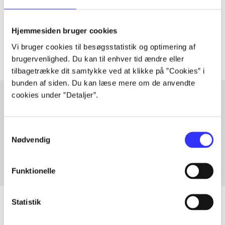
lorem ipsum dolor sit amet ...
Tidsskrift
Hjemmesiden bruger cookies
Artiklerne i
handler ofte om
Vi bruger cookies til besøgsstatistik og optimering af
brugervenlighed. Du kan til enhver tid ændre eller
tilbagetrække dit samtykke ved at klikke på ”Cookies” i
bunden af siden. Du kan læse mere om de anvendte
cookies under ”Detaljer”.
Artikler med samme emner
Samtykkevalg
Fra
Nødvendig
Funktionelle
Statistik