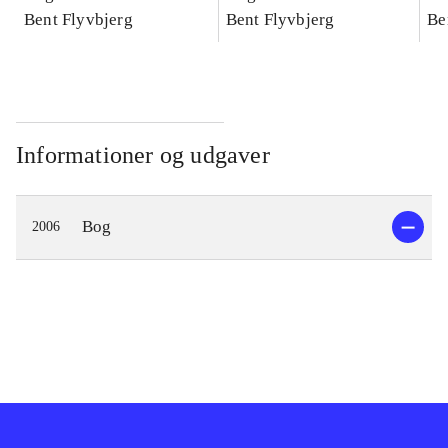
konkretes videnskab
Bent Flyvbjerg
konkretes videnskab
Bent Flyvbjerg
ko
Be
Informationer og udgaver
Bog
2006