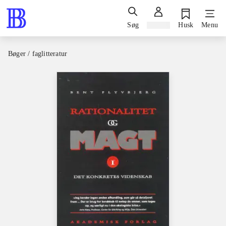
Søg
Log ind
Husk
Menu
Bøger / faglitteratur