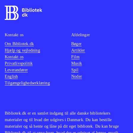
Kontakt os
Afdelinger
Om Bibliotek.dk
Bøger
Hjælp og vejledning
Artikler
Kontakt os
Film
Privatlivspolitik
Musik
Leverandører
Spil
English
Noder
Tilgængelighedserklæring
Bibliotek.dk er en samlet indgang til alle danske bibliotekers
materialer og til hvad der udgives i Danmark. Du kan bestille
materialer og så hente og låne på dit eget bibliotek. Du kan bruge
Bibliotek.dk til at søge frem, hvad der er udgivet af bøger, musik,