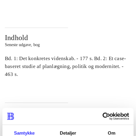
...
...
Indhold
Seneste udgave, bog
Bd. 1: Det konkretes videnskab. - 177 s. Bd. 2: Et case-
baseret studie af planlægning, politik og modernitet. -
463 s.
Tidsskrift
Artiklen er en del af
Samtykke
Detaljer
Om