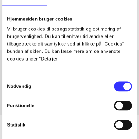
lorem ipsum dolor sit amet ...
Tidsskrift
Hjemmesiden bruger cookies
Artiklerne i
handler ofte om
Vi bruger cookies til besøgsstatistik og optimering af
brugervenlighed. Du kan til enhver tid ændre eller
tilbagetrække dit samtykke ved at klikke på ”Cookies” i
bunden af siden. Du kan læse mere om de anvendte
cookies under ”Detaljer”.
Artikler med samme emner
Samtykkevalg
Fra
Nødvendig
Funktionelle
Statistik