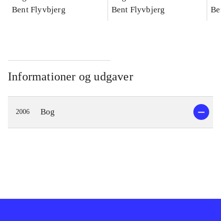
konkretes videnskab
Bent Flyvbjerg
konkretes videnskab
Bent Flyvbjerg
ko
Be
Informationer og udgaver
Bog
2006