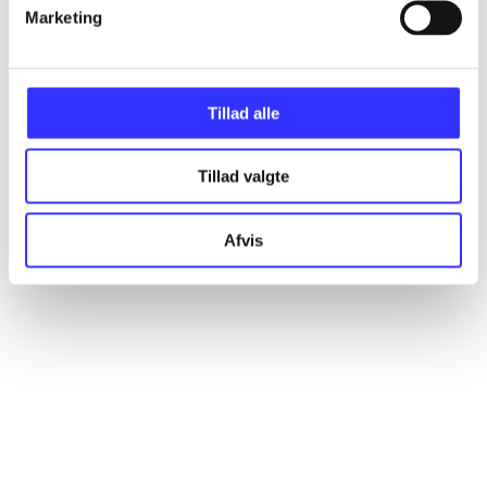
Artikler
Marketing
Alle registrerede artikler fordelt på udgivelser
Tillad alle
...
Tillad valgte
...
Afvis
...
...
...