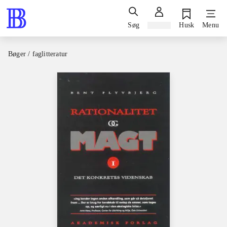
Søg
Log ind
Husk
Menu
Bøger / faglitteratur