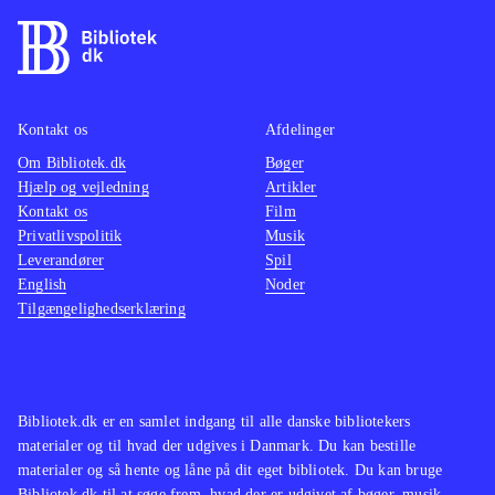
Kontakt os
Afdelinger
Om Bibliotek.dk
Bøger
Hjælp og vejledning
Artikler
Kontakt os
Film
Privatlivspolitik
Musik
Leverandører
Spil
English
Noder
Tilgængelighedserklæring
Bibliotek.dk er en samlet indgang til alle danske bibliotekers
materialer og til hvad der udgives i Danmark. Du kan bestille
materialer og så hente og låne på dit eget bibliotek. Du kan bruge
Bibliotek.dk til at søge frem, hvad der er udgivet af bøger, musik,