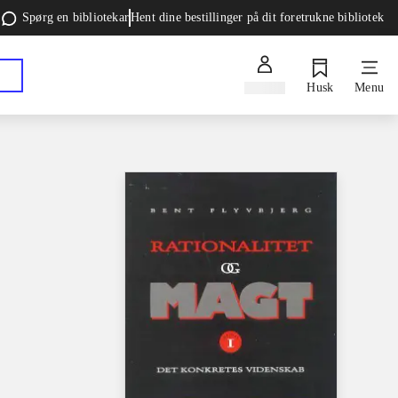
Spørg en bibliotekar
Hent dine bestillinger på dit foretrukne bibliotek
Log ind
Husk
Menu