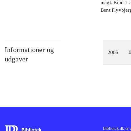
magt. Bind 1 :
videnskab
Bent Flyvbjer
Informationer og
2006
udgaver
Bibliotek.dk er 