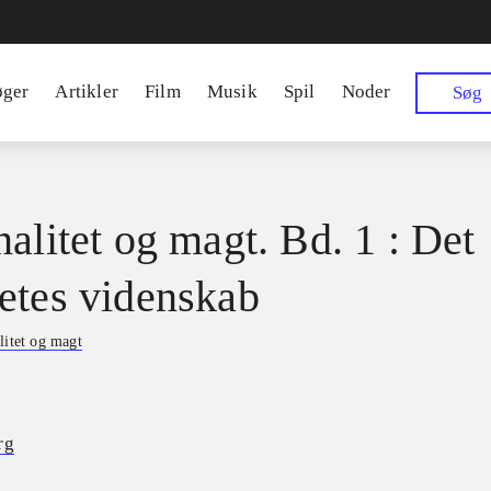
øger
Artikler
Film
Musik
Spil
Noder
Søg
nalitet og magt. Bd. 1 : Det
etes videnskab
litet og magt
rg