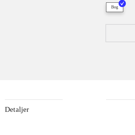
Bog
Detaljer
...
...
...