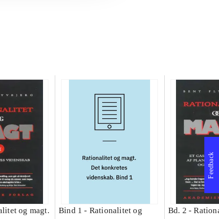
Feedback
litet og magt.
Bind 1 -
Rationalitet og
Bd. 2 -
Rationa