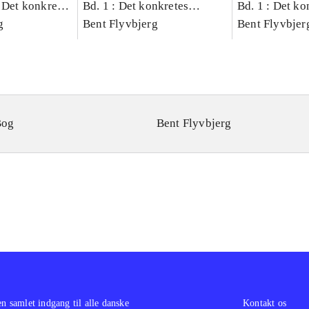
 Det konkretes
Bd. 1 : Det konkretes
Bd. 1 : Det ko
g
videnskab
Bent Flyvbjerg
videnskab
Bent Flyvbjer
Bog
Bent Flyvbjerg
en samlet indgang til alle danske
Kontakt os