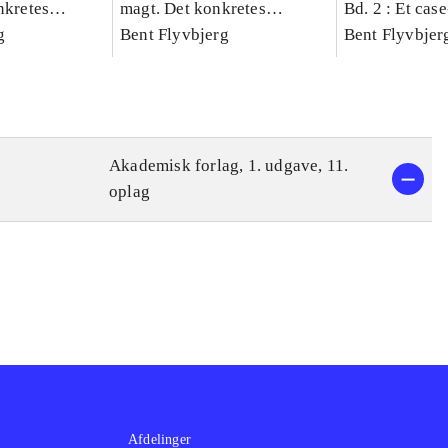
nkretes
magt. Det konkretes
Bd. 2 : Et cas
g
videnskab. Bind 1
Bent Flyvbjerg
studie af plan
Bent Flyvbjer
politik og mod
Akademisk forlag, 1. udgave, 11.
oplag
Afdelinger