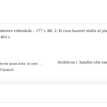
...
nkretes videnskab. - 177 s. Bd. 2: Et case-baseret studie af pl
 463 s.
Artiklerne i
handler ofte om
lorem ipsum dolor sit amet ...
Tidsskrift