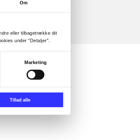
Om
dre eller tilbagetrække dit
okies under ”Detaljer”.
Marketing
Tillad alle