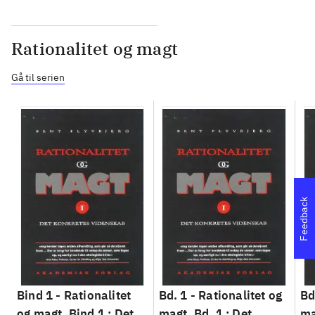
Rationalitet og magt
Gå til serien
Feedback
Bind 1 -
Rationalitet
Bd. 1 -
Rationalitet og
Bd
og magt. Bind 1 : Det
magt. Bd. 1 : Det
ma