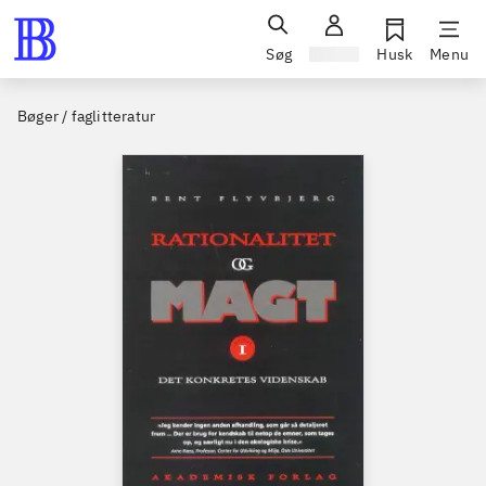
Søg
Log ind
Husk
Menu
Bøger / faglitteratur