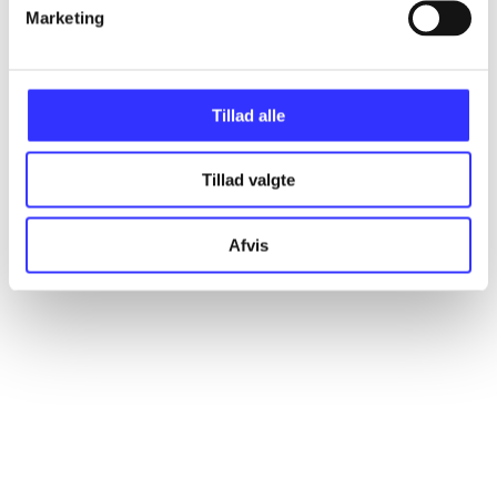
Artikler
Marketing
Alle registrerede artikler fordelt på udgivelser
Tillad alle
...
Tillad valgte
...
Afvis
...
...
...