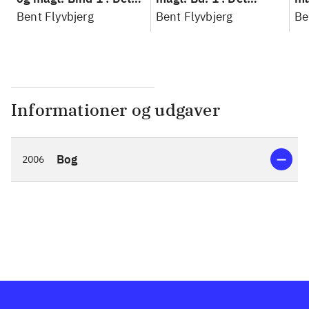
konkretes videnskab
Bent Flyvbjerg
konkretes videnskab
Bent Flyvbjerg
ko
Be
Informationer og udgaver
Bog
2006