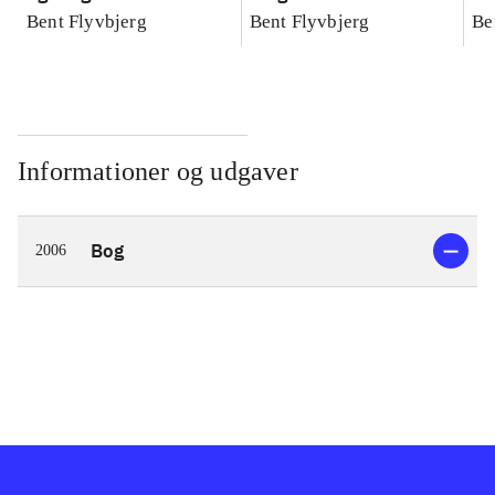
konkretes videnskab
konkretes videnskab
ko
Bent Flyvbjerg
Bent Flyvbjerg
Be
Informationer og udgaver
Bog
2006