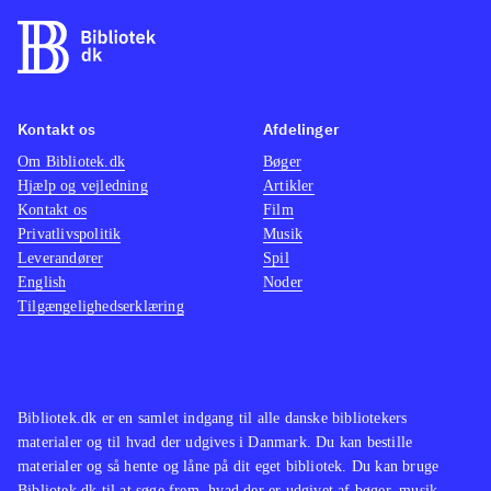
Kontakt os
Afdelinger
Om Bibliotek.dk
Bøger
Hjælp og vejledning
Artikler
Kontakt os
Film
Privatlivspolitik
Musik
Leverandører
Spil
English
Noder
Tilgængelighedserklæring
Bibliotek.dk er en samlet indgang til alle danske bibliotekers
materialer og til hvad der udgives i Danmark. Du kan bestille
materialer og så hente og låne på dit eget bibliotek. Du kan bruge
Bibliotek.dk til at søge frem, hvad der er udgivet af bøger, musik,