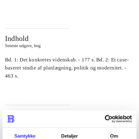
...
...
Indhold
Seneste udgave, bog
Bd. 1: Det konkretes videnskab. - 177 s. Bd. 2: Et case-
baseret studie af planlægning, politik og modernitet. -
463 s.
Tidsskrift
Artiklen er en del af
Samtykke
Detaljer
Om