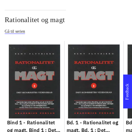
Rationalitet og magt
Gå til serien
Feedback
Bind 1 -
Rationalitet
Bd. 1 -
Rationalitet og
Bd
og magt. Bind 1 : Det
magt. Bd. 1 : Det
ma