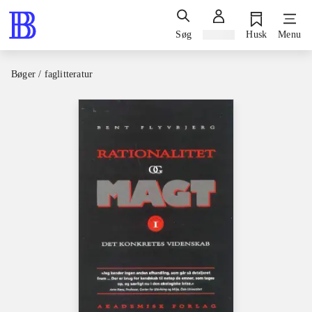
Søg
Log ind
Husk
Menu
Bøger / faglitteratur