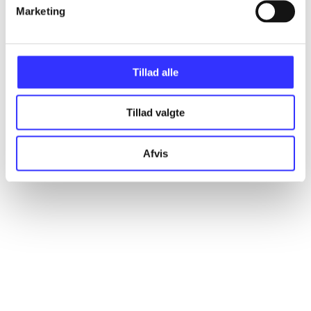
Artikler
Marketing
Alle registrerede artikler fordelt på udgivelser
Tillad alle
...
Tillad valgte
...
Afvis
...
...
...