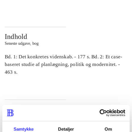
...
...
Indhold
Seneste udgave, bog
Bd. 1: Det konkretes videnskab. - 177 s. Bd. 2: Et case-
baseret studie af planlægning, politik og modernitet. -
463 s.
Tidsskrift
Artiklen er en del af
Samtykke
Detaljer
Om