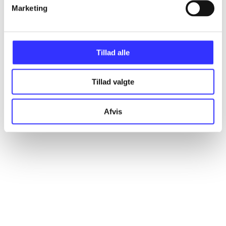
Artikler
Marketing
Alle registrerede artikler fordelt på udgivelser
Tillad alle
...
Tillad valgte
...
Afvis
...
...
...