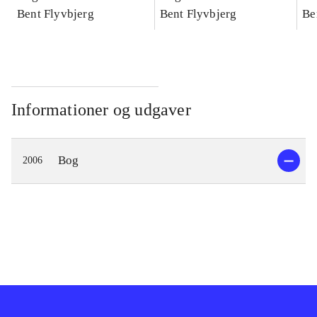
konkretes videnskab
Bent Flyvbjerg
konkretes videnskab
Bent Flyvbjerg
ko
Be
Informationer og udgaver
Bog
2006