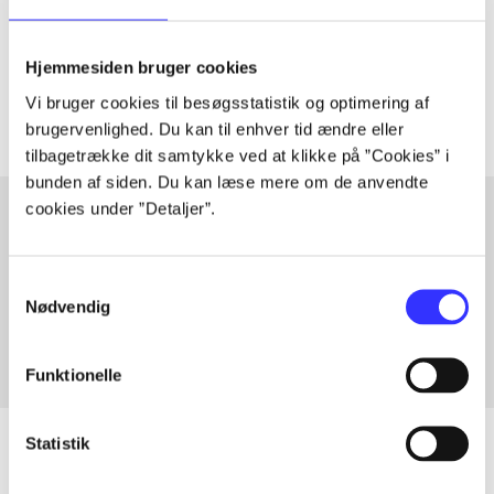
lorem ipsum dolor sit amet ...
Tidsskrift
Hjemmesiden bruger cookies
Artiklerne i
handler ofte om
Vi bruger cookies til besøgsstatistik og optimering af
brugervenlighed. Du kan til enhver tid ændre eller
tilbagetrække dit samtykke ved at klikke på ”Cookies” i
bunden af siden. Du kan læse mere om de anvendte
cookies under ”Detaljer”.
Artikler med samme emner
Samtykkevalg
Fra
Nødvendig
Funktionelle
Statistik