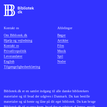
Kontakt os
Afdelinger
Om Bibliotek.dk
Bøger
Hjælp og vejledning
Artikler
Kontakt os
Film
Privatlivspolitik
Musik
Leverandører
Spil
English
Noder
Tilgængelighedserklæring
Bibliotek.dk er en samlet indgang til alle danske bibliotekers
materialer og til hvad der udgives i Danmark. Du kan bestille
materialer og så hente og låne på dit eget bibliotek. Du kan bruge
Bibliotek.dk til at søge frem, hvad der er udgivet af bøger, musik,