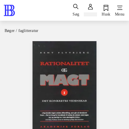
Søg
Log ind
Husk
Menu
Bøger / faglitteratur