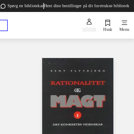
Spørg en bibliotekar
Hent dine bestillinger på dit foretrukne bibliotek
Log ind
Husk
Menu