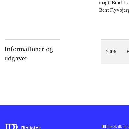
magt. Bind 1 :
videnskab
Bent Flyvbjer
Informationer og
2006
udgaver
Bibliotek.dk er 