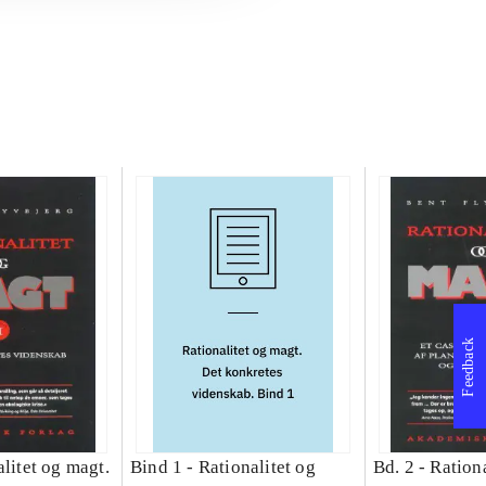
Feedback
litet og magt.
Bind 1 -
Rationalitet og
Bd. 2 -
Rationa