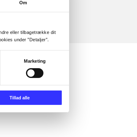
Om
dre eller tilbagetrække dit
okies under ”Detaljer”.
Marketing
Tillad alle