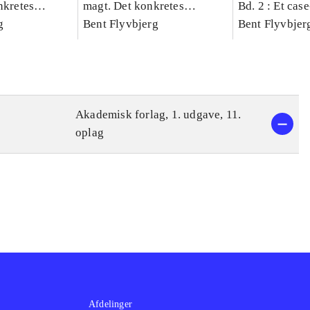
nkretes
magt. Det konkretes
Bd. 2 : Et cas
g
videnskab. Bind 1
Bent Flyvbjerg
studie af plan
Bent Flyvbjer
politik og mod
Akademisk forlag, 1. udgave, 11.
oplag
Afdelinger