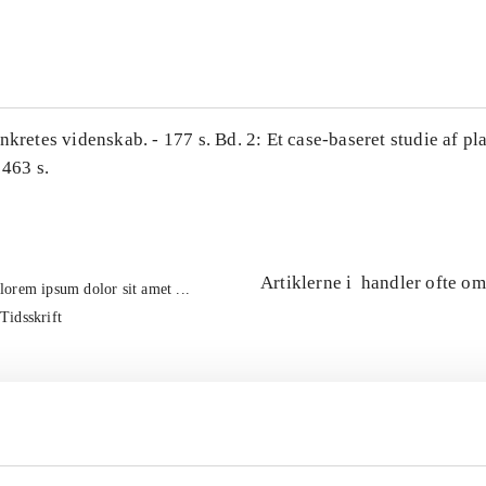
...
nkretes videnskab. - 177 s. Bd. 2: Et case-baseret studie af pl
 463 s.
Artiklerne i
handler ofte om
lorem ipsum dolor sit amet ...
Tidsskrift