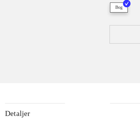
Bog
Detaljer
...
...
...