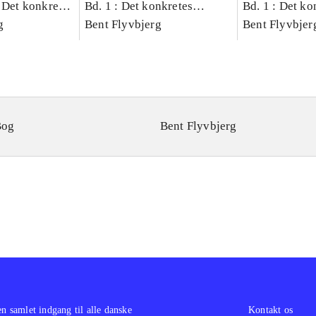
 Det konkretes
Bd. 1 : Det konkretes
Bd. 1 : Det ko
g
videnskab
Bent Flyvbjerg
videnskab
Bent Flyvbjer
Bog
Bent Flyvbjerg
en samlet indgang til alle danske
Kontakt os