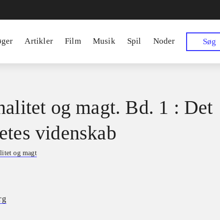
øger
Artikler
Film
Musik
Spil
Noder
Søg
nalitet og magt. Bd. 1 : Det
etes videnskab
litet og magt
rg