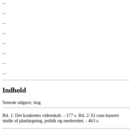
...
...
...
...
...
...
...
...
Indhold
Seneste udgave, bog
Bd. 1: Det konkretes videnskab. - 177 s. Bd. 2: Et case-baseret
studie af planlægning, politik og modernitet. - 463 s.