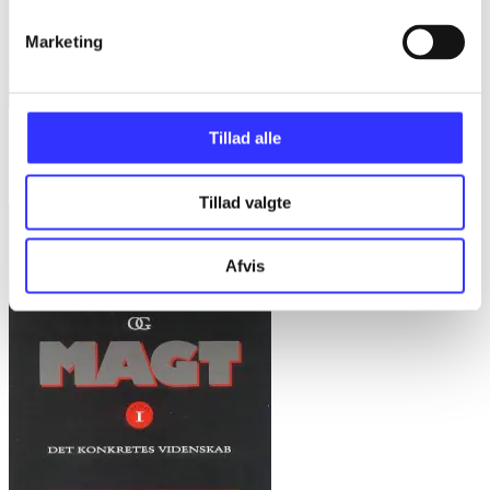
Marketing
Tillad alle
Bd. 1 -
Rationalitet og magt. Bd. 1 : Det konkretes videnskab
Bent Flyvbjerg
Tillad valgte
Afvis