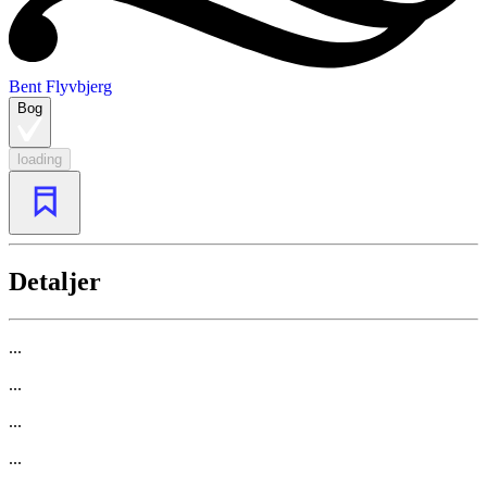
Bent Flyvbjerg
Bog
loading
Detaljer
...
...
...
...