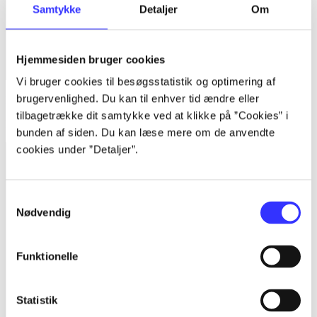
Samtykke
Detaljer
Om
Hjemmesiden bruger cookies
Vi bruger cookies til besøgsstatistik og optimering af
brugervenlighed. Du kan til enhver tid ændre eller
Bind 1 -
Rationalitet og magt. Bind 1 : Det konkretes videnskab
tilbagetrække dit samtykke ved at klikke på ”Cookies” i
Bent Flyvbjerg
bunden af siden. Du kan læse mere om de anvendte
cookies under ”Detaljer”.
Samtykkevalg
Nødvendig
Funktionelle
Statistik