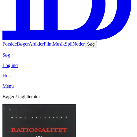
Forside
Bøger
Artikler
Film
Musik
Spil
Noder
Søg
Søg
Log ind
Husk
Menu
Bøger / faglitteratur