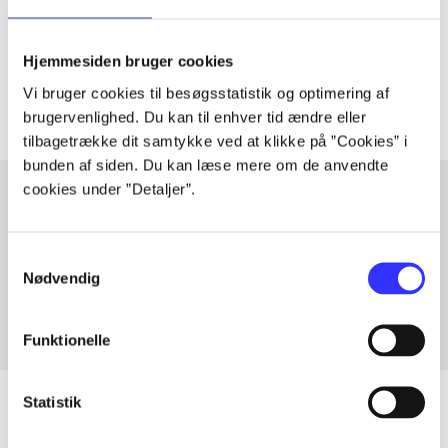
lorem ipsum dolor sit amet ...
Tidsskrift
Hjemmesiden bruger cookies
Artiklerne i
handler ofte om
Vi bruger cookies til besøgsstatistik og optimering af
brugervenlighed. Du kan til enhver tid ændre eller
tilbagetrække dit samtykke ved at klikke på ”Cookies” i
bunden af siden. Du kan læse mere om de anvendte
cookies under ”Detaljer”.
Artikler med samme emner
Samtykkevalg
Fra
Nødvendig
Funktionelle
Statistik