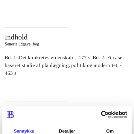
...
...
Indhold
Seneste udgave, bog
Bd. 1: Det konkretes videnskab. - 177 s. Bd. 2: Et case-
baseret studie af planlægning, politik og modernitet. -
463 s.
Tidsskrift
Artiklen er en del af
Samtykke
Detaljer
Om