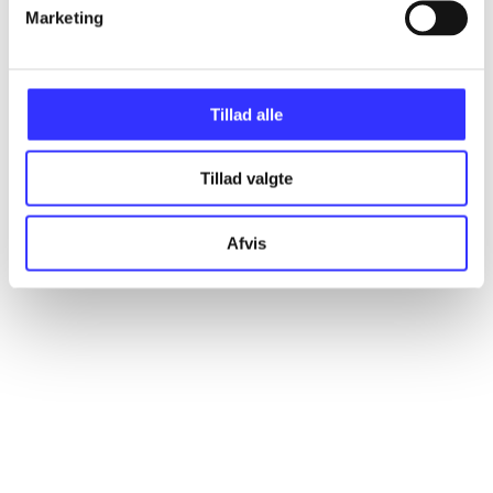
Artikler
Marketing
Alle registrerede artikler fordelt på udgivelser
Tillad alle
...
Tillad valgte
...
Afvis
...
...
...