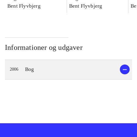
konkretes videnskab
Bent Flyvbjerg
konkretes videnskab
Bent Flyvbjerg
ko
Be
Informationer og udgaver
Bog
2006