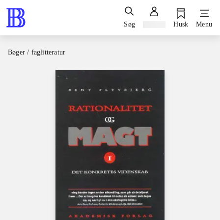
Søg
Log ind
Husk
Menu
Bøger / faglitteratur