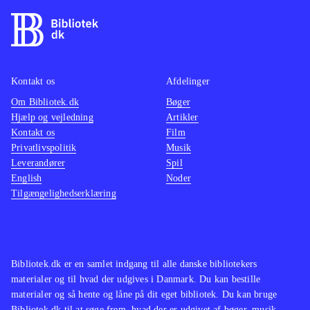
Kontakt os
Afdelinger
Om Bibliotek.dk
Bøger
Hjælp og vejledning
Artikler
Kontakt os
Film
Privatlivspolitik
Musik
Leverandører
Spil
English
Noder
Tilgængelighedserklæring
Bibliotek.dk er en samlet indgang til alle danske bibliotekers
materialer og til hvad der udgives i Danmark. Du kan bestille
materialer og så hente og låne på dit eget bibliotek. Du kan bruge
Bibliotek.dk til at søge frem, hvad der er udgivet af bøger, musik,