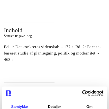
...
...
Indhold
Seneste udgave, bog
Bd. 1: Det konkretes videnskab. - 177 s. Bd. 2: Et case-
baseret studie af planlægning, politik og modernitet. -
463 s.
Tidsskrift
Artiklen er en del af
Samtykke
Detaljer
Om