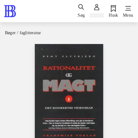
Søg
Log ind
Husk
Menu
Bøger / faglitteratur