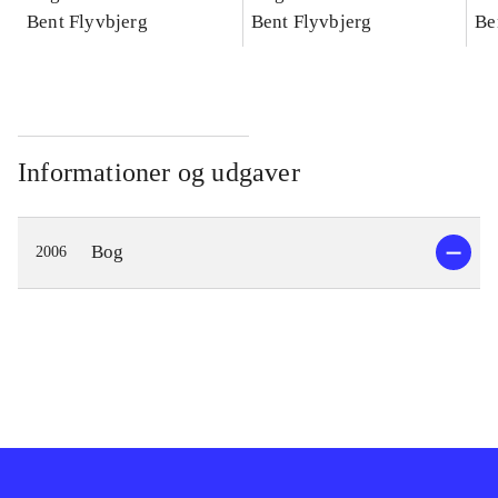
konkretes videnskab
Bent Flyvbjerg
konkretes videnskab
Bent Flyvbjerg
ko
Be
Informationer og udgaver
Bog
2006