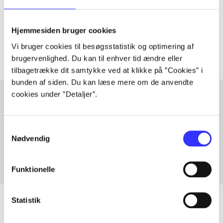
lorem ipsum dolor sit amet ...
Tidsskrift
Hjemmesiden bruger cookies
Artiklerne i
handler ofte om
Vi bruger cookies til besøgsstatistik og optimering af
brugervenlighed. Du kan til enhver tid ændre eller
tilbagetrække dit samtykke ved at klikke på ”Cookies” i
bunden af siden. Du kan læse mere om de anvendte
cookies under ”Detaljer”.
Artikler med samme emner
Samtykkevalg
Fra
Nødvendig
Funktionelle
Statistik