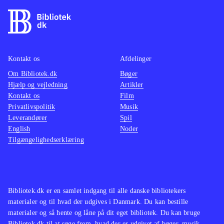
Kontakt os
Afdelinger
Om Bibliotek.dk
Bøger
Hjælp og vejledning
Artikler
Kontakt os
Film
Privatlivspolitik
Musik
Leverandører
Spil
English
Noder
Tilgængelighedserklæring
Bibliotek.dk er en samlet indgang til alle danske bibliotekers
materialer og til hvad der udgives i Danmark. Du kan bestille
materialer og så hente og låne på dit eget bibliotek. Du kan bruge
Bibliotek.dk til at søge frem, hvad der er udgivet af bøger, musik,