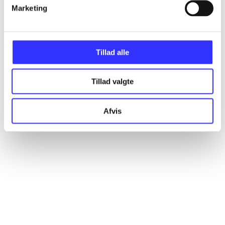
Artikler
Marketing
Alle registrerede artikler fordelt på udgivelser
Tillad alle
...
Tillad valgte
...
Afvis
...
...
...