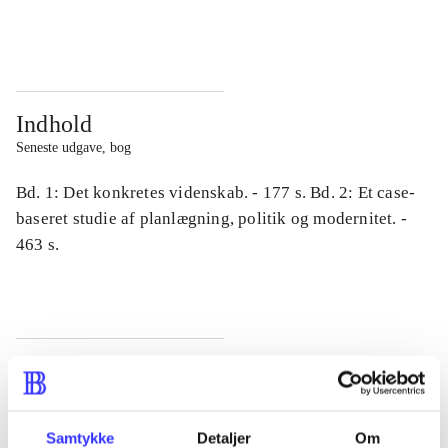
...
...
Indhold
Seneste udgave, bog
Bd. 1: Det konkretes videnskab. - 177 s. Bd. 2: Et case-
baseret studie af planlægning, politik og modernitet. -
463 s.
Tidsskrift
Artiklen er en del af
Samtykke
Detaljer
Om