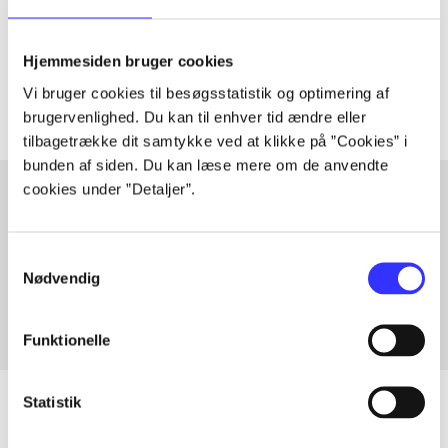
lorem ipsum dolor sit amet ...
Tidsskrift
Hjemmesiden bruger cookies
Artiklerne i
handler ofte om
Vi bruger cookies til besøgsstatistik og optimering af
brugervenlighed. Du kan til enhver tid ændre eller
tilbagetrække dit samtykke ved at klikke på ”Cookies” i
bunden af siden. Du kan læse mere om de anvendte
cookies under ”Detaljer”.
Artikler med samme emner
Samtykkevalg
Fra
Nødvendig
Funktionelle
Statistik