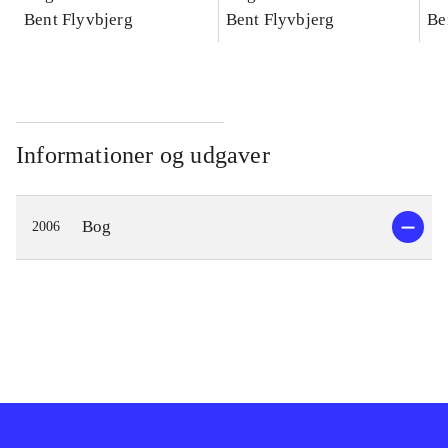
konkretes videnskab
Bent Flyvbjerg
konkretes videnskab
Bent Flyvbjerg
ko
Be
Informationer og udgaver
Bog
2006