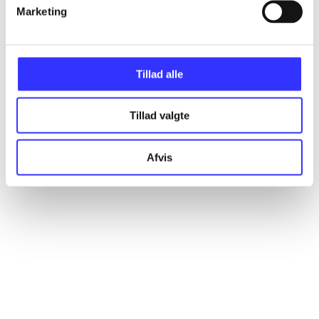
Artikler
Marketing
Alle registrerede artikler fordelt på udgivelser
Tillad alle
...
Tillad valgte
...
Afvis
...
...
...