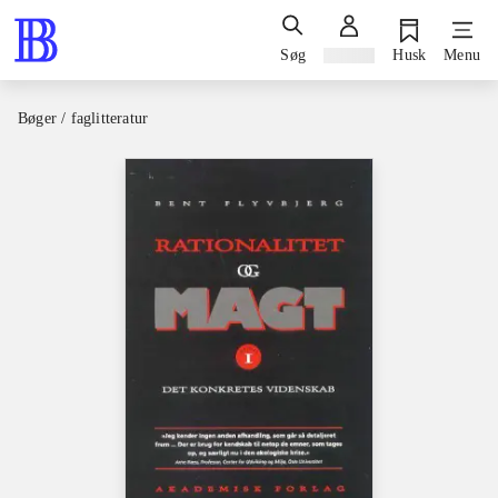
Søg
Log ind
Husk
Menu
Bøger / faglitteratur