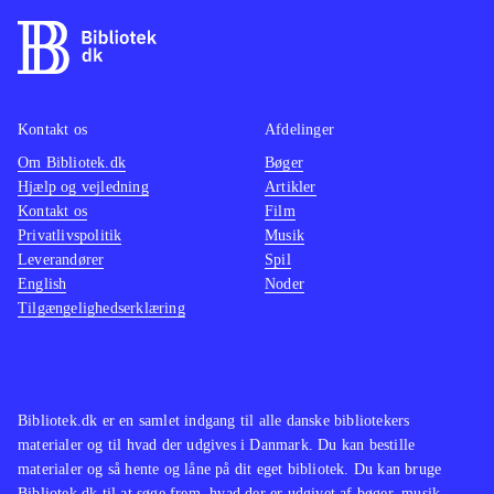
Kontakt os
Afdelinger
Om Bibliotek.dk
Bøger
Hjælp og vejledning
Artikler
Kontakt os
Film
Privatlivspolitik
Musik
Leverandører
Spil
English
Noder
Tilgængelighedserklæring
Bibliotek.dk er en samlet indgang til alle danske bibliotekers
materialer og til hvad der udgives i Danmark. Du kan bestille
materialer og så hente og låne på dit eget bibliotek. Du kan bruge
Bibliotek.dk til at søge frem, hvad der er udgivet af bøger, musik,