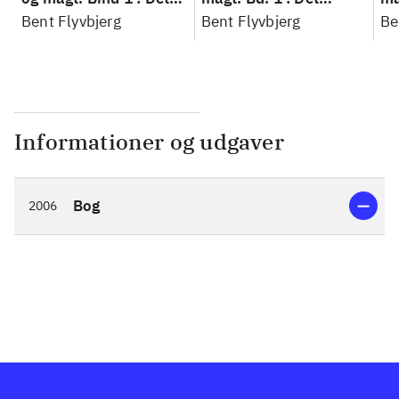
konkretes videnskab
Bent Flyvbjerg
konkretes videnskab
Bent Flyvbjerg
ko
Be
Informationer og udgaver
Bog
2006