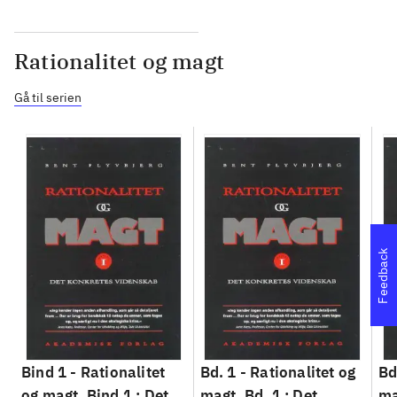
Rationalitet og magt
Gå til serien
Feedback
Bind 1 -
Rationalitet
Bd. 1 -
Rationalitet og
Bd
og magt. Bind 1 : Det
magt. Bd. 1 : Det
ma