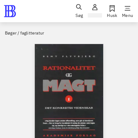
Søg
Log ind
Husk
Menu
Bøger / faglitteratur