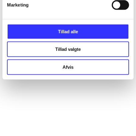
Artikler
Marketing
Alle registrerede artikler fordelt på udgivelser
Tillad alle
...
Tillad valgte
...
Afvis
...
...
...