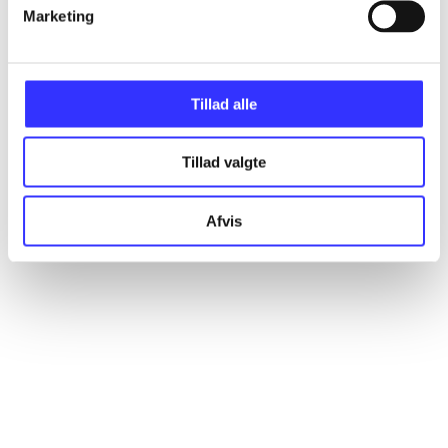
Artikler
Marketing
Alle registrerede artikler fordelt på udgivelser
Tillad alle
...
Tillad valgte
...
Afvis
...
...
...