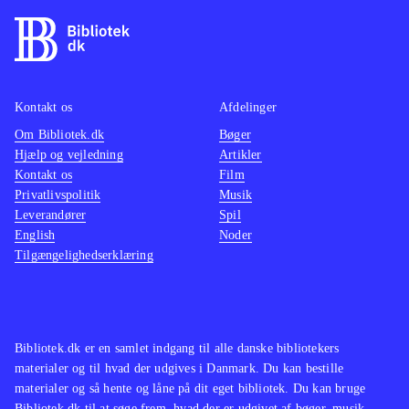
Kontakt os
Afdelinger
Om Bibliotek.dk
Bøger
Hjælp og vejledning
Artikler
Kontakt os
Film
Privatlivspolitik
Musik
Leverandører
Spil
English
Noder
Tilgængelighedserklæring
Bibliotek.dk er en samlet indgang til alle danske bibliotekers
materialer og til hvad der udgives i Danmark. Du kan bestille
materialer og så hente og låne på dit eget bibliotek. Du kan bruge
Bibliotek.dk til at søge frem, hvad der er udgivet af bøger, musik,