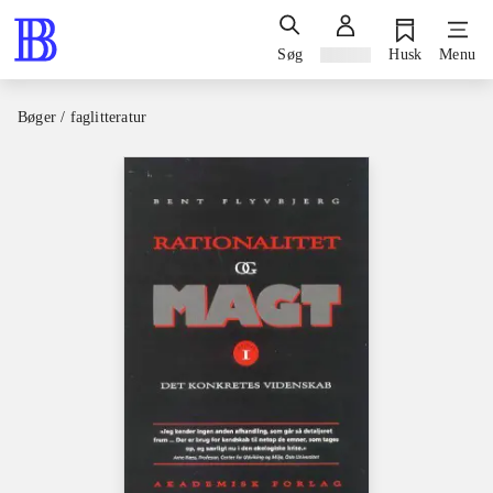
Søg
Log ind
Husk
Menu
Bøger / faglitteratur