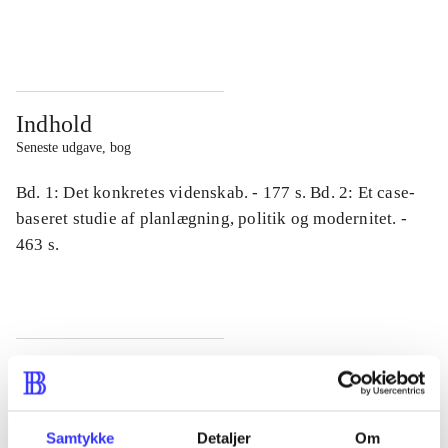
...
...
Indhold
Seneste udgave, bog
Bd. 1: Det konkretes videnskab. - 177 s. Bd. 2: Et case-
baseret studie af planlægning, politik og modernitet. -
463 s.
Tidsskrift
Artiklen er en del af
Samtykke
Detaljer
Om