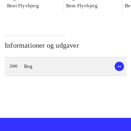
konkretes videnskab
Bent Flyvbjerg
konkretes videnskab
Bent Flyvbjerg
ko
Be
Informationer og udgaver
Bog
2006