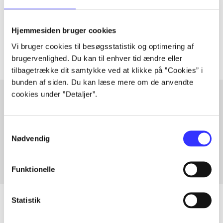
lorem ipsum dolor sit amet ...
Tidsskrift
Hjemmesiden bruger cookies
Artiklerne i
handler ofte om
Vi bruger cookies til besøgsstatistik og optimering af
brugervenlighed. Du kan til enhver tid ændre eller
tilbagetrække dit samtykke ved at klikke på ”Cookies” i
bunden af siden. Du kan læse mere om de anvendte
cookies under ”Detaljer”.
Artikler med samme emner
Samtykkevalg
Fra
Nødvendig
Funktionelle
Statistik