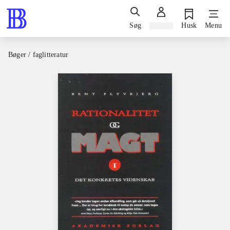
Søg
Log ind
Husk
Menu
Bøger / faglitteratur