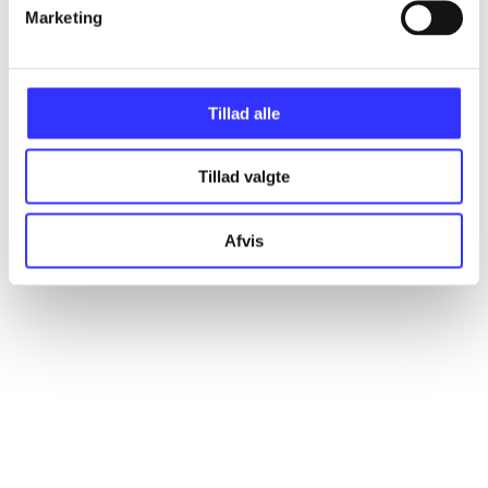
Artikler
Marketing
Alle registrerede artikler fordelt på udgivelser
Tillad alle
...
Tillad valgte
...
Afvis
...
...
...