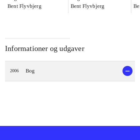
konkretes videnskab
Bent Flyvbjerg
konkretes videnskab
Bent Flyvbjerg
ko
Be
Informationer og udgaver
Bog
2006