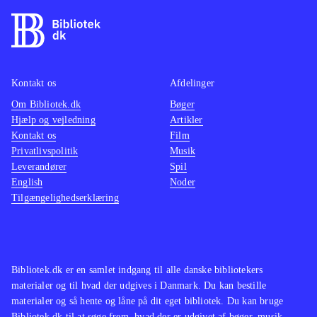
Kontakt os
Afdelinger
Om Bibliotek.dk
Bøger
Hjælp og vejledning
Artikler
Kontakt os
Film
Privatlivspolitik
Musik
Leverandører
Spil
English
Noder
Tilgængelighedserklæring
Bibliotek.dk er en samlet indgang til alle danske bibliotekers
materialer og til hvad der udgives i Danmark. Du kan bestille
materialer og så hente og låne på dit eget bibliotek. Du kan bruge
Bibliotek.dk til at søge frem, hvad der er udgivet af bøger, musik,