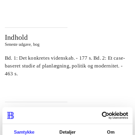
...
...
Indhold
Seneste udgave, bog
Bd. 1: Det konkretes videnskab. - 177 s. Bd. 2: Et case-
baseret studie af planlægning, politik og modernitet. -
463 s.
Tidsskrift
Artiklen er en del af
Samtykke
Detaljer
Om