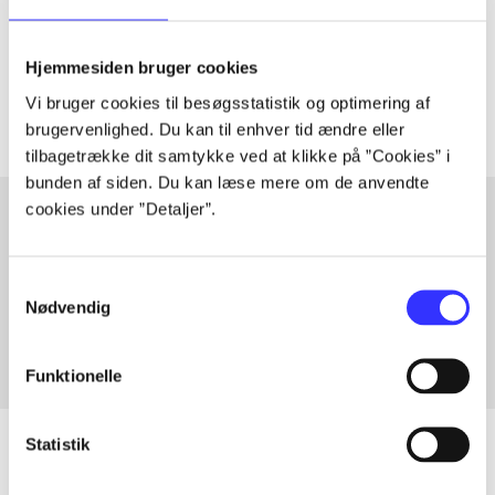
lorem ipsum dolor sit amet ...
Tidsskrift
Hjemmesiden bruger cookies
Artiklerne i
handler ofte om
Vi bruger cookies til besøgsstatistik og optimering af
brugervenlighed. Du kan til enhver tid ændre eller
tilbagetrække dit samtykke ved at klikke på ”Cookies” i
bunden af siden. Du kan læse mere om de anvendte
cookies under ”Detaljer”.
Artikler med samme emner
Samtykkevalg
Fra
Nødvendig
Funktionelle
Statistik