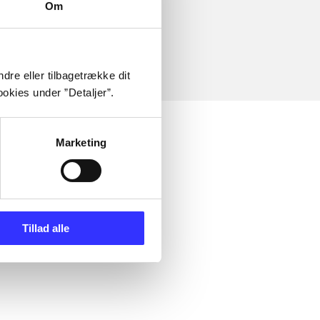
Om
dre eller tilbagetrække dit
okies under ”Detaljer”.
Marketing
Tillad alle