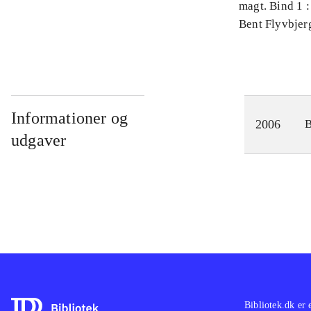
magt. Bind 1 :
videnskab
Bent Flyvbjer
Informationer og
2006
udgaver
Bibliotek.dk er 