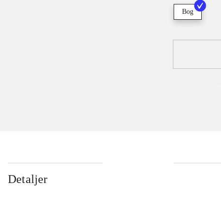
Bog
Detaljer
...
...
...