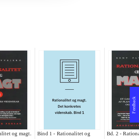
Feedback
litet og magt.
Bind 1 -
Rationalitet og
Bd. 2 -
Rationa