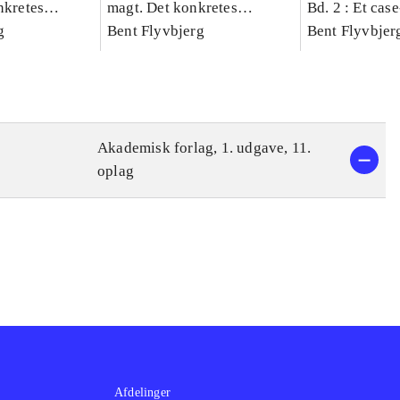
nkretes
magt. Det konkretes
Bd. 2 : Et cas
g
videnskab. Bind 1
Bent Flyvbjerg
studie af plan
Bent Flyvbjer
politik og mod
Akademisk forlag, 1. udgave, 11.
oplag
Afdelinger