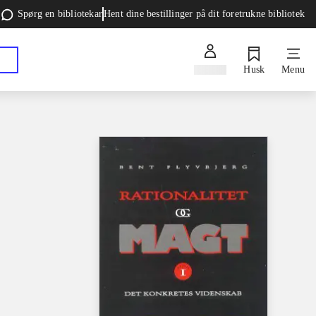
Spørg en bibliotekar
Hent dine bestillinger på dit foretrukne bibliotek
Log ind
Husk
Menu