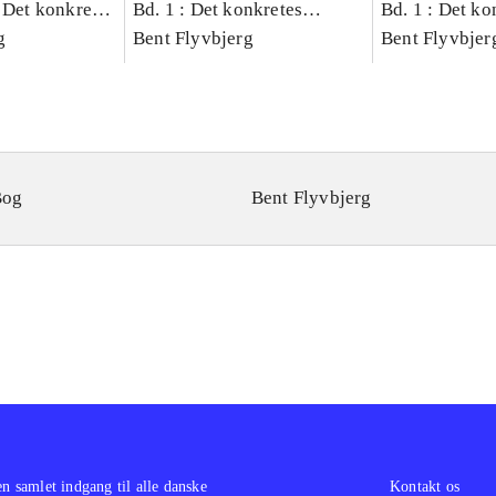
 Det konkretes
Bd. 1 : Det konkretes
Bd. 1 : Det ko
g
videnskab
Bent Flyvbjerg
videnskab
Bent Flyvbjer
Bog
Bent Flyvbjerg
en samlet indgang til alle danske
Kontakt os