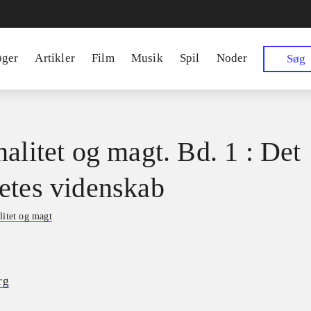
øger
Artikler
Film
Musik
Spil
Noder
Søg
nalitet og magt. Bd. 1 : Det
etes videnskab
litet og magt
rg