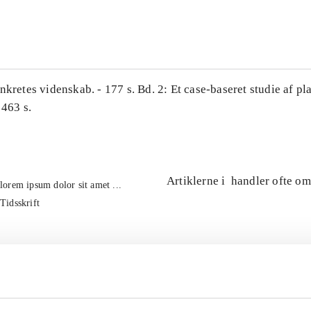
...
nkretes videnskab. - 177 s. Bd. 2: Et case-baseret studie af pl
 463 s.
Artiklerne i
handler ofte om
lorem ipsum dolor sit amet ...
Tidsskrift