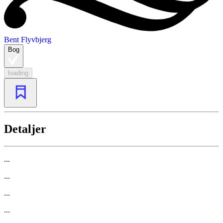
Bent Flyvbjerg
Bog
loading
Detaljer
...
...
...
...