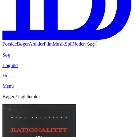
Forside
Bøger
Artikler
Film
Musik
Spil
Noder
Søg
Søg
Log ind
Husk
Menu
Bøger / faglitteratur