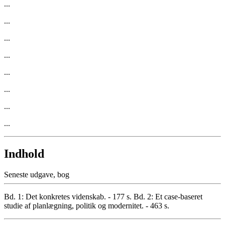
...
...
...
...
...
...
...
...
Indhold
Seneste udgave, bog
Bd. 1: Det konkretes videnskab. - 177 s. Bd. 2: Et case-baseret
studie af planlægning, politik og modernitet. - 463 s.