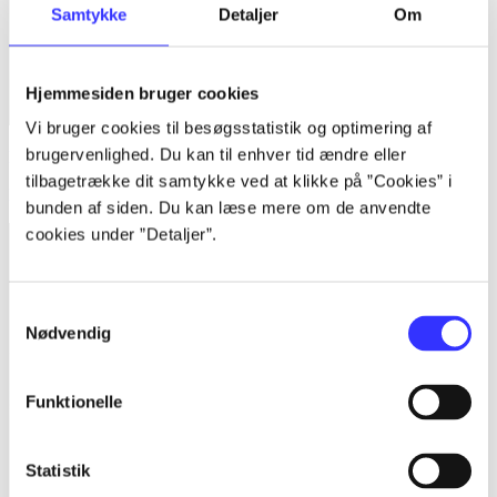
Samtykke
Detaljer
Om
Hjemmesiden bruger cookies
Vi bruger cookies til besøgsstatistik og optimering af
brugervenlighed. Du kan til enhver tid ændre eller
Bind 1 -
Rationalitet og magt. Bind 1 : Det konkretes videnskab
tilbagetrække dit samtykke ved at klikke på ”Cookies” i
Bent Flyvbjerg
bunden af siden. Du kan læse mere om de anvendte
cookies under ”Detaljer”.
Samtykkevalg
Nødvendig
Funktionelle
Statistik