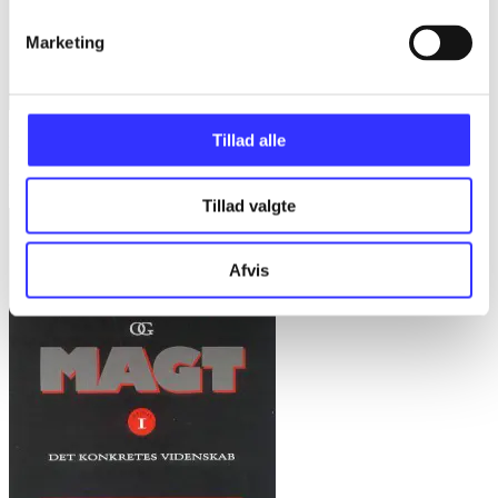
Marketing
Tillad alle
Bd. 1 -
Rationalitet og magt. Bd. 1 : Det konkretes videnskab
Bent Flyvbjerg
Tillad valgte
Afvis