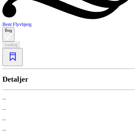
Bent Flyvbjerg
Bog
loading
Detaljer
...
...
...
...