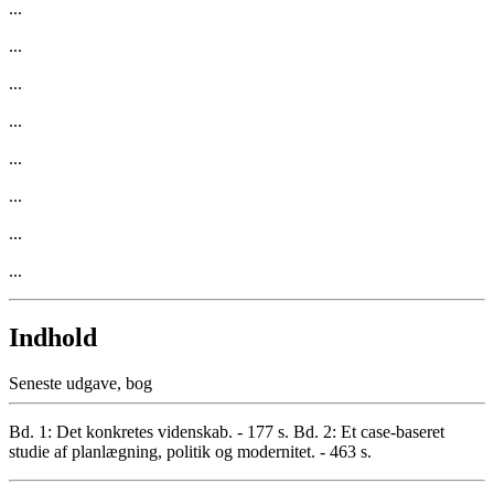
...
...
...
...
...
...
...
...
Indhold
Seneste udgave, bog
Bd. 1: Det konkretes videnskab. - 177 s. Bd. 2: Et case-baseret
studie af planlægning, politik og modernitet. - 463 s.