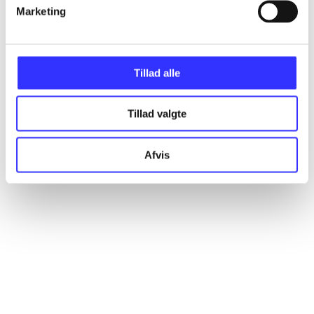
Artikler
Marketing
Alle registrerede artikler fordelt på udgivelser
Tillad alle
...
Tillad valgte
...
Afvis
...
...
...