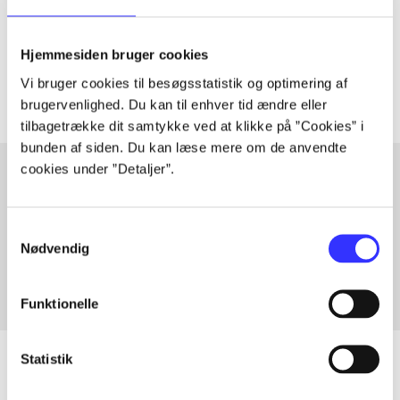
lorem ipsum dolor sit amet ...
Tidsskrift
Hjemmesiden bruger cookies
Artiklerne i
handler ofte om
Vi bruger cookies til besøgsstatistik og optimering af
brugervenlighed. Du kan til enhver tid ændre eller
tilbagetrække dit samtykke ved at klikke på ”Cookies” i
bunden af siden. Du kan læse mere om de anvendte
cookies under ”Detaljer”.
Artikler med samme emner
Samtykkevalg
Fra
Nødvendig
Funktionelle
Statistik