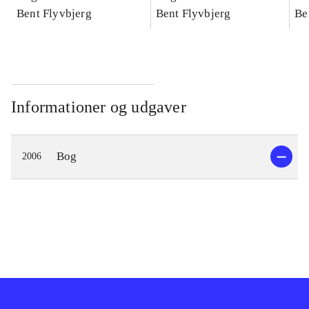
konkretes videnskab
Bent Flyvbjerg
konkretes videnskab
Bent Flyvbjerg
ko
Be
Informationer og udgaver
Bog
2006