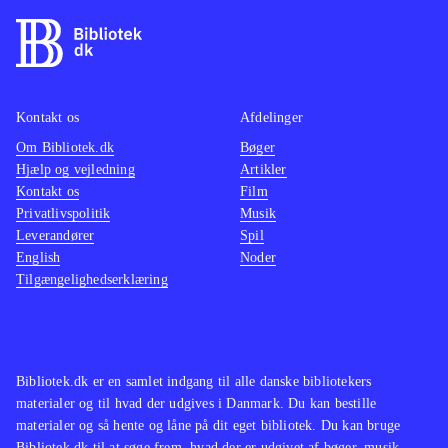
Kontakt os
Afdelinger
Om Bibliotek.dk
Bøger
Hjælp og vejledning
Artikler
Kontakt os
Film
Privatlivspolitik
Musik
Leverandører
Spil
English
Noder
Tilgængelighedserklæring
Bibliotek.dk er en samlet indgang til alle danske bibliotekers
materialer og til hvad der udgives i Danmark. Du kan bestille
materialer og så hente og låne på dit eget bibliotek. Du kan bruge
Bibliotek.dk til at søge frem, hvad der er udgivet af bøger, musik,