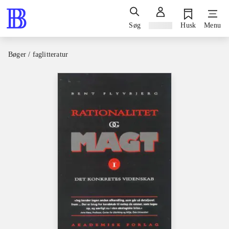
Søg
Log ind
Husk
Menu
Bøger / faglitteratur