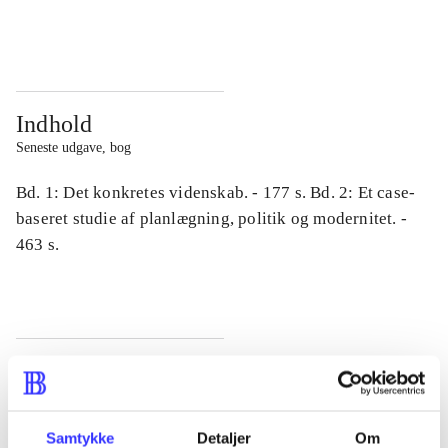
...
...
Indhold
Seneste udgave, bog
Bd. 1: Det konkretes videnskab. - 177 s. Bd. 2: Et case-
baseret studie af planlægning, politik og modernitet. -
463 s.
Tidsskrift
Artiklen er en del af
Samtykke
Detaljer
Om