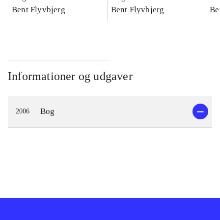
konkretes videnskab
Bent Flyvbjerg
konkretes videnskab
Bent Flyvbjerg
ko
Be
Informationer og udgaver
Bog
2006