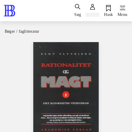
Søg
Log ind
Husk
Menu
Bøger / faglitteratur