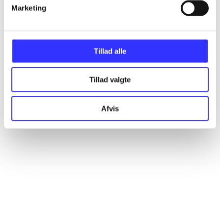
Artikler
Marketing
Alle registrerede artikler fordelt på udgivelser
Tillad alle
...
Tillad valgte
...
Afvis
...
...
...