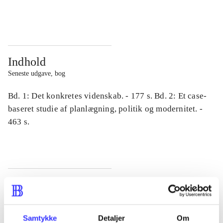
...
...
Indhold
Seneste udgave, bog
Bd. 1: Det konkretes videnskab. - 177 s. Bd. 2: Et case-
baseret studie af planlægning, politik og modernitet. -
463 s.
Tidsskrift
Artiklen er en del af
Samtykke
Detaljer
Om