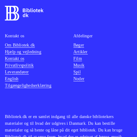
Kontakt os
Afdelinger
Om Bibliotek.dk
Bøger
Hjælp og vejledning
Artikler
Kontakt os
Film
Privatlivspolitik
Musik
Leverandører
Spil
English
Noder
Tilgængelighedserklæring
Bibliotek.dk er en samlet indgang til alle danske bibliotekers
materialer og til hvad der udgives i Danmark. Du kan bestille
materialer og så hente og låne på dit eget bibliotek. Du kan bruge
Bibliotek.dk til at søge frem, hvad der er udgivet af bøger, musik,