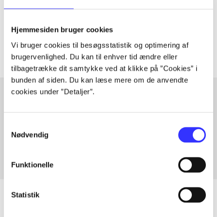
lorem ipsum dolor sit amet ...
Tidsskrift
Hjemmesiden bruger cookies
Artiklerne i
handler ofte om
Vi bruger cookies til besøgsstatistik og optimering af
brugervenlighed. Du kan til enhver tid ændre eller
tilbagetrække dit samtykke ved at klikke på ”Cookies” i
bunden af siden. Du kan læse mere om de anvendte
cookies under ”Detaljer”.
Artikler med samme emner
Samtykkevalg
Fra
Nødvendig
Funktionelle
Statistik