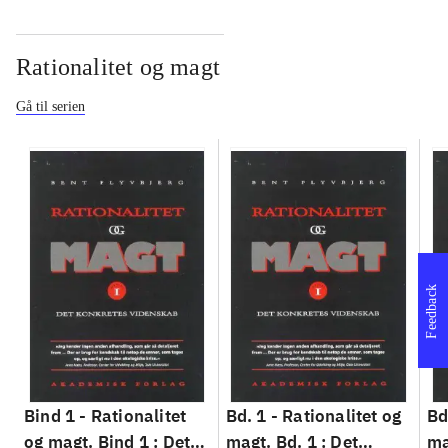
Rationalitet og magt
Gå til serien
Feedback
Bind 1 -
Rationalitet
Bd. 1 -
Rationalitet og
Bd
og magt. Bind 1 : Det
magt. Bd. 1 : Det
ma