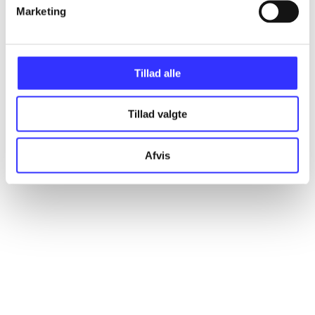
Artikler
Marketing
Alle registrerede artikler fordelt på udgivelser
Tillad alle
...
Tillad valgte
...
Afvis
...
...
...