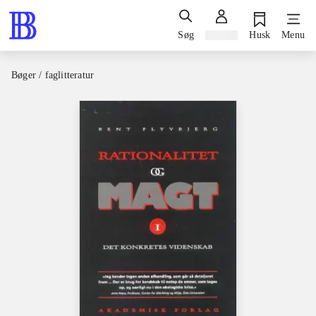
Søg
Log ind
Husk
Menu
Bøger / faglitteratur