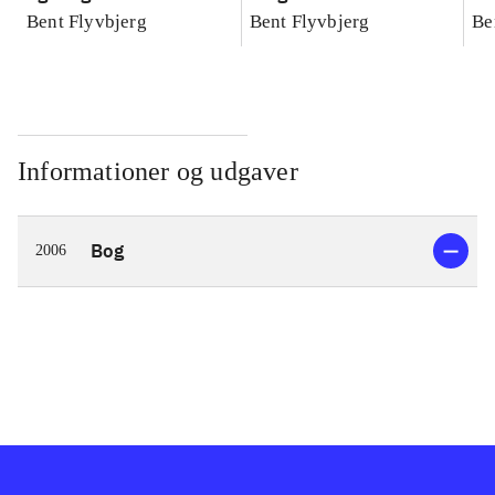
konkretes videnskab
konkretes videnskab
ko
Bent Flyvbjerg
Bent Flyvbjerg
Be
Informationer og udgaver
Bog
2006