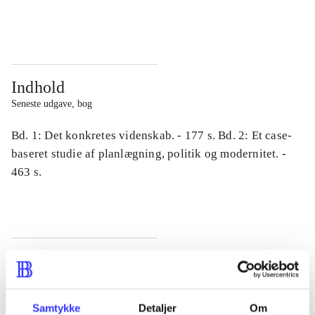
...
...
Indhold
Seneste udgave, bog
Bd. 1: Det konkretes videnskab. - 177 s. Bd. 2: Et case-
baseret studie af planlægning, politik og modernitet. -
463 s.
Tidsskrift
Artiklen er en del af
Samtykke
Detaljer
Om