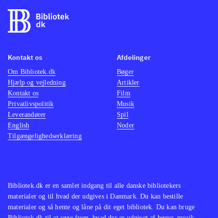
Kontakt os
Afdelinger
Om Bibliotek.dk
Bøger
Hjælp og vejledning
Artikler
Kontakt os
Film
Privatlivspolitik
Musik
Leverandører
Spil
English
Noder
Tilgængelighedserklæring
Bibliotek.dk er en samlet indgang til alle danske bibliotekers
materialer og til hvad der udgives i Danmark. Du kan bestille
materialer og så hente og låne på dit eget bibliotek. Du kan bruge
Bibliotek.dk til at søge frem, hvad der er udgivet af bøger, musik,