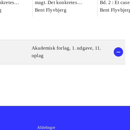
nkretes
magt. Det konkretes
Bd. 2 : Et cas
g
videnskab. Bind 1
Bent Flyvbjerg
studie af plan
Bent Flyvbjer
politik og mod
Akademisk forlag, 1. udgave, 11.
oplag
Afdelinger