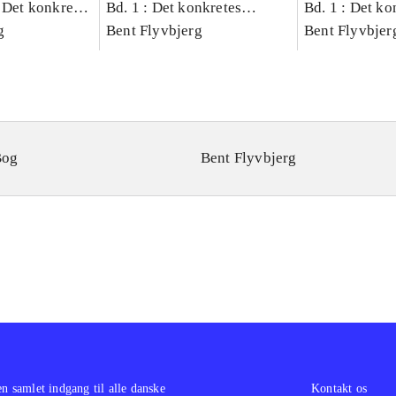
 Det konkretes
Bd. 1 : Det konkretes
Bd. 1 : Det ko
g
videnskab
Bent Flyvbjerg
videnskab
Bent Flyvbjer
Bog
Bent Flyvbjerg
en samlet indgang til alle danske
Kontakt os