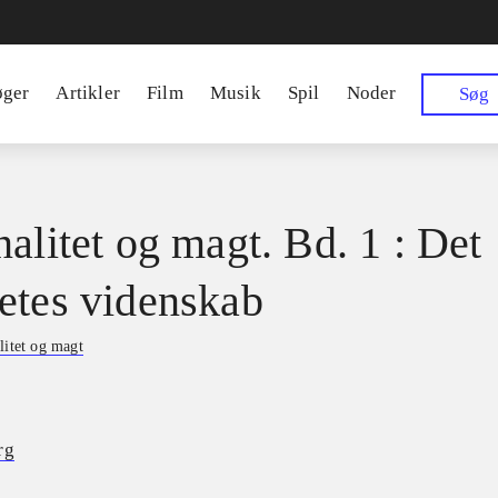
øger
Artikler
Film
Musik
Spil
Noder
Søg
nalitet og magt. Bd. 1 : Det
etes videnskab
litet og magt
rg