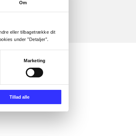
Om
dre eller tilbagetrække dit
okies under ”Detaljer”.
Marketing
Tillad alle