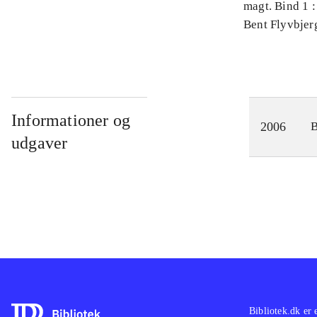
magt. Bind 1 :
videnskab
Bent Flyvbjer
Informationer og
2006
udgaver
Bibliotek.dk er 