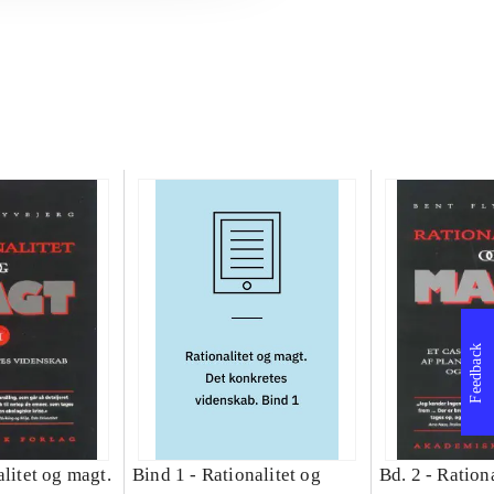
Feedback
litet og magt.
Bind 1 -
Rationalitet og
Bd. 2 -
Rationa