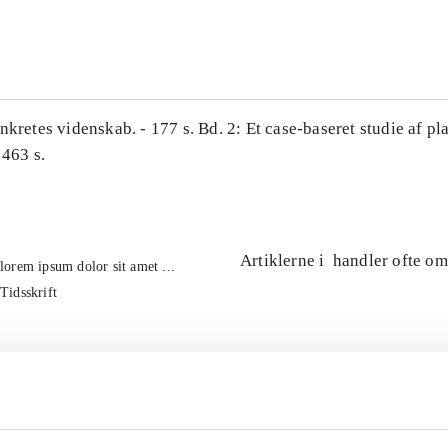
...
nkretes videnskab. - 177 s. Bd. 2: Et case-baseret studie af pl
 463 s.
Artiklerne i
handler ofte om
lorem ipsum dolor sit amet ...
Tidsskrift