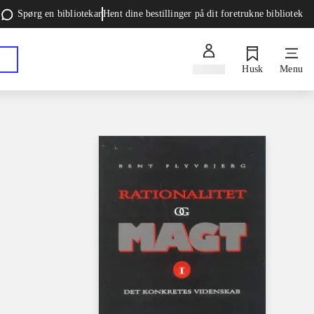
Spørg en bibliotekar
Hent dine bestillinger på dit foretrukne bibliotek
Log ind
Husk
Menu