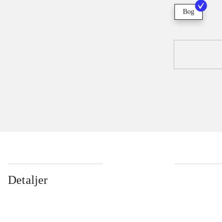
Bog
Detaljer
...
...
...