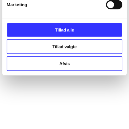
Artikler
Marketing
Alle registrerede artikler fordelt på udgivelser
Tillad alle
...
Tillad valgte
...
Afvis
...
...
...