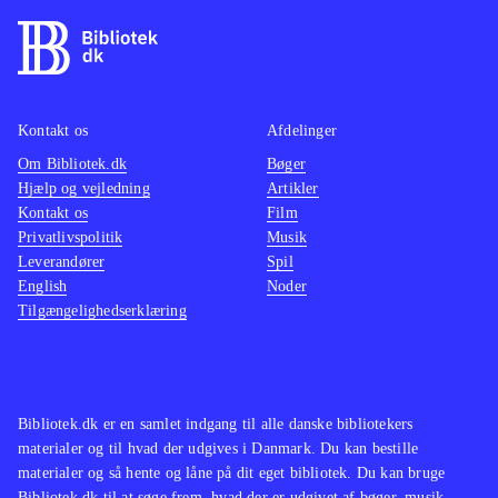
Kontakt os
Afdelinger
Om Bibliotek.dk
Bøger
Hjælp og vejledning
Artikler
Kontakt os
Film
Privatlivspolitik
Musik
Leverandører
Spil
English
Noder
Tilgængelighedserklæring
Bibliotek.dk er en samlet indgang til alle danske bibliotekers
materialer og til hvad der udgives i Danmark. Du kan bestille
materialer og så hente og låne på dit eget bibliotek. Du kan bruge
Bibliotek.dk til at søge frem, hvad der er udgivet af bøger, musik,