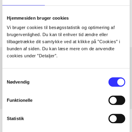
lorem ipsum dolor sit amet ...
Tidsskrift
Hjemmesiden bruger cookies
Artiklerne i
handler ofte om
Vi bruger cookies til besøgsstatistik og optimering af
brugervenlighed. Du kan til enhver tid ændre eller
tilbagetrække dit samtykke ved at klikke på ”Cookies” i
bunden af siden. Du kan læse mere om de anvendte
cookies under ”Detaljer”.
Artikler med samme emner
Samtykkevalg
Fra
Nødvendig
Funktionelle
Statistik