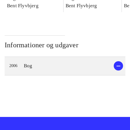
konkretes videnskab
Bent Flyvbjerg
konkretes videnskab
Bent Flyvbjerg
ko
Be
Informationer og udgaver
Bog
2006