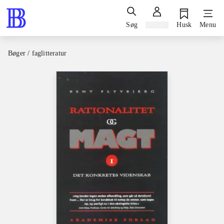
Søg
Log ind
Husk
Menu
Bøger / faglitteratur