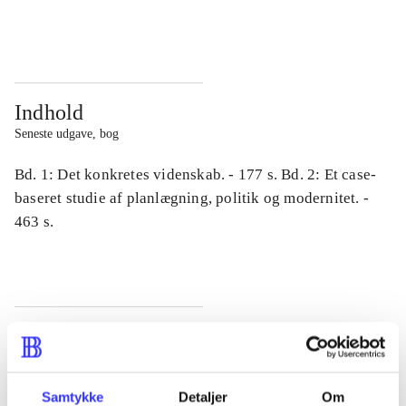
...
...
Indhold
Seneste udgave, bog
Bd. 1: Det konkretes videnskab. - 177 s. Bd. 2: Et case-
baseret studie af planlægning, politik og modernitet. -
463 s.
Tidsskrift
Artiklen er en del af
Samtykke
Detaljer
Om