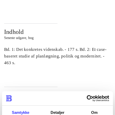
...
...
Indhold
Seneste udgave, bog
Bd. 1: Det konkretes videnskab. - 177 s. Bd. 2: Et case-
baseret studie af planlægning, politik og modernitet. -
463 s.
Tidsskrift
Artiklen er en del af
Samtykke
Detaljer
Om