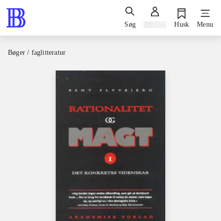
Søg
Log ind
Husk
Menu
Bøger / faglitteratur