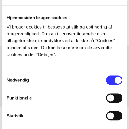
lorem ipsum dolor sit amet ...
Tidsskrift
Hjemmesiden bruger cookies
Artiklerne i
handler ofte om
Vi bruger cookies til besøgsstatistik og optimering af
brugervenlighed. Du kan til enhver tid ændre eller
tilbagetrække dit samtykke ved at klikke på ”Cookies” i
bunden af siden. Du kan læse mere om de anvendte
cookies under ”Detaljer”.
Artikler med samme emner
Samtykkevalg
Fra
Nødvendig
Funktionelle
Statistik