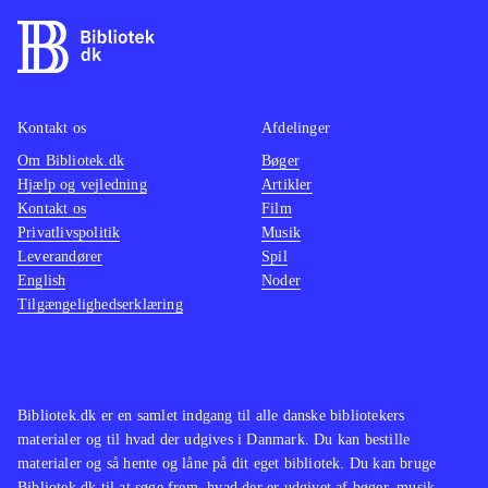
Kontakt os
Afdelinger
Om Bibliotek.dk
Bøger
Hjælp og vejledning
Artikler
Kontakt os
Film
Privatlivspolitik
Musik
Leverandører
Spil
English
Noder
Tilgængelighedserklæring
Bibliotek.dk er en samlet indgang til alle danske bibliotekers
materialer og til hvad der udgives i Danmark. Du kan bestille
materialer og så hente og låne på dit eget bibliotek. Du kan bruge
Bibliotek.dk til at søge frem, hvad der er udgivet af bøger, musik,