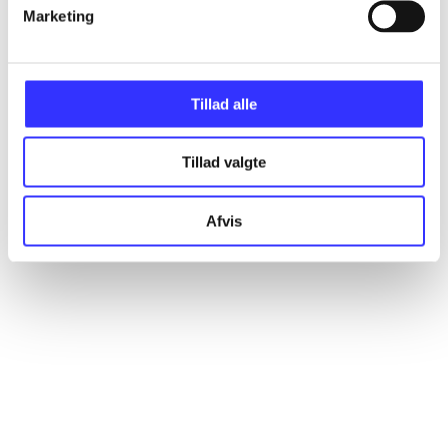
Artikler
Marketing
Alle registrerede artikler fordelt på udgivelser
Tillad alle
...
Tillad valgte
...
Afvis
...
...
...