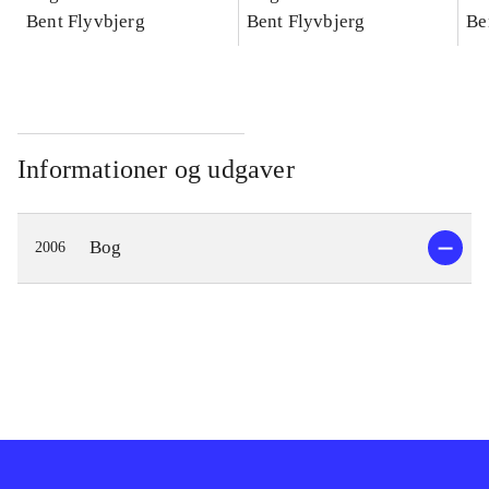
konkretes videnskab
Bent Flyvbjerg
konkretes videnskab
Bent Flyvbjerg
ko
Be
Informationer og udgaver
Bog
2006