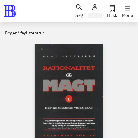
Søg
Log ind
Husk
Menu
Bøger / faglitteratur