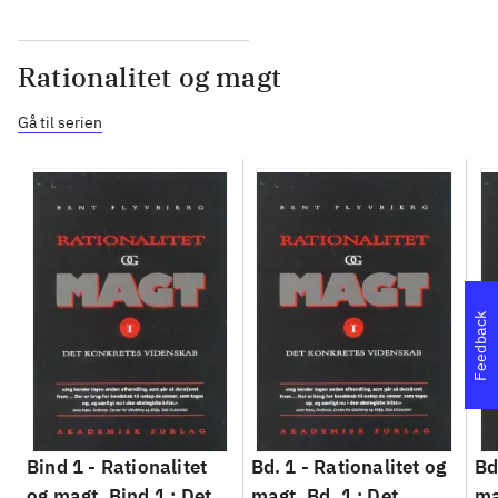
Rationalitet og magt
Gå til serien
Feedback
Bind 1 -
Rationalitet
Bd. 1 -
Rationalitet og
Bd
og magt. Bind 1 : Det
magt. Bd. 1 : Det
ma