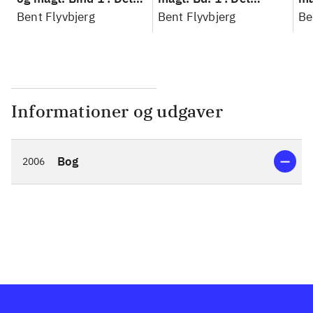
konkretes videnskab
Bent Flyvbjerg
konkretes videnskab
Bent Flyvbjerg
ko
Be
Informationer og udgaver
Bog
2006