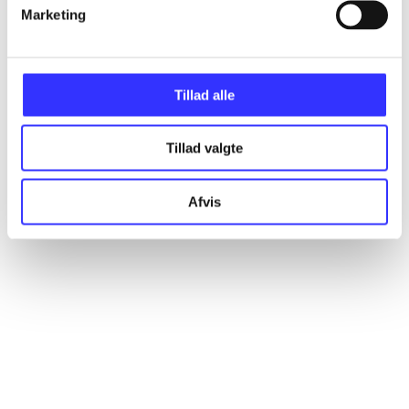
Artikler
Marketing
Alle registrerede artikler fordelt på udgivelser
Tillad alle
...
Tillad valgte
...
Afvis
...
...
...