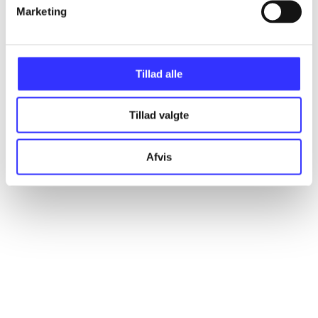
Artikler
Marketing
Alle registrerede artikler fordelt på udgivelser
Tillad alle
...
Tillad valgte
...
Afvis
...
...
...