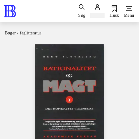
Søg
Log ind
Husk
Menu
Bøger / faglitteratur