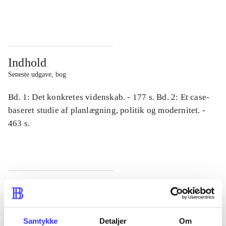
...
...
Indhold
Seneste udgave, bog
Bd. 1: Det konkretes videnskab. - 177 s. Bd. 2: Et case-
baseret studie af planlægning, politik og modernitet. -
463 s.
Tidsskrift
Artiklen er en del af
Samtykke
Detaljer
Om