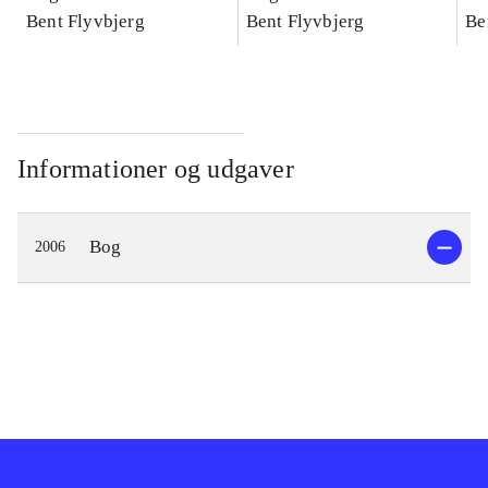
konkretes videnskab
Bent Flyvbjerg
konkretes videnskab
Bent Flyvbjerg
ko
Be
Informationer og udgaver
Bog
2006