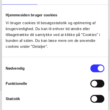
lorem ipsum dolor sit amet ...
Tidsskrift
Hjemmesiden bruger cookies
Artiklerne i
handler ofte om
Vi bruger cookies til besøgsstatistik og optimering af
brugervenlighed. Du kan til enhver tid ændre eller
tilbagetrække dit samtykke ved at klikke på ”Cookies” i
bunden af siden. Du kan læse mere om de anvendte
cookies under ”Detaljer”.
Artikler med samme emner
Samtykkevalg
Fra
Nødvendig
Funktionelle
Statistik