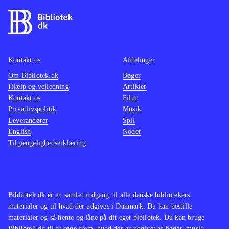
Kontakt os
Afdelinger
Om Bibliotek.dk
Bøger
Hjælp og vejledning
Artikler
Kontakt os
Film
Privatlivspolitik
Musik
Leverandører
Spil
English
Noder
Tilgængelighedserklæring
Bibliotek.dk er en samlet indgang til alle danske bibliotekers
materialer og til hvad der udgives i Danmark. Du kan bestille
materialer og så hente og låne på dit eget bibliotek. Du kan bruge
Bibliotek.dk til at søge frem, hvad der er udgivet af bøger, musik,