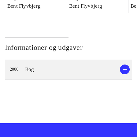
konkretes videnskab
Bent Flyvbjerg
konkretes videnskab
Bent Flyvbjerg
ko
Be
Informationer og udgaver
Bog
2006