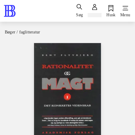
Søg
Log ind
Husk
Menu
Bøger / faglitteratur