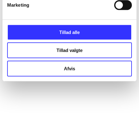
Artikler
Marketing
Alle registrerede artikler fordelt på udgivelser
Tillad alle
...
Tillad valgte
...
Afvis
...
...
...