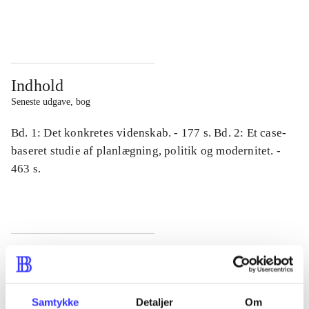
...
...
Indhold
Seneste udgave, bog
Bd. 1: Det konkretes videnskab. - 177 s. Bd. 2: Et case-
baseret studie af planlægning, politik og modernitet. -
463 s.
Tidsskrift
Artiklen er en del af
Samtykke
Detaljer
Om