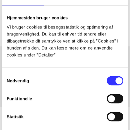
lorem ipsum dolor sit amet ...
Tidsskrift
Hjemmesiden bruger cookies
Artiklerne i
handler ofte om
Vi bruger cookies til besøgsstatistik og optimering af
brugervenlighed. Du kan til enhver tid ændre eller
tilbagetrække dit samtykke ved at klikke på ”Cookies” i
bunden af siden. Du kan læse mere om de anvendte
cookies under ”Detaljer”.
Artikler med samme emner
Samtykkevalg
Fra
Nødvendig
Funktionelle
Statistik