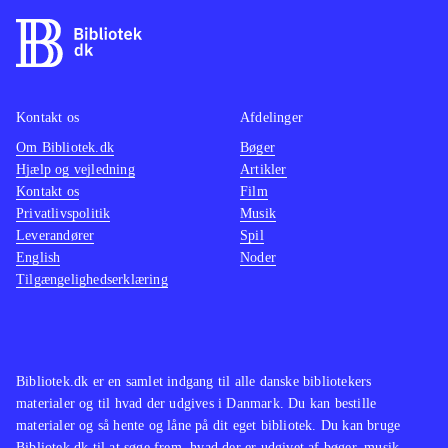
Kontakt os
Afdelinger
Om Bibliotek.dk
Bøger
Hjælp og vejledning
Artikler
Kontakt os
Film
Privatlivspolitik
Musik
Leverandører
Spil
English
Noder
Tilgængelighedserklæring
Bibliotek.dk er en samlet indgang til alle danske bibliotekers
materialer og til hvad der udgives i Danmark. Du kan bestille
materialer og så hente og låne på dit eget bibliotek. Du kan bruge
Bibliotek.dk til at søge frem, hvad der er udgivet af bøger, musik,