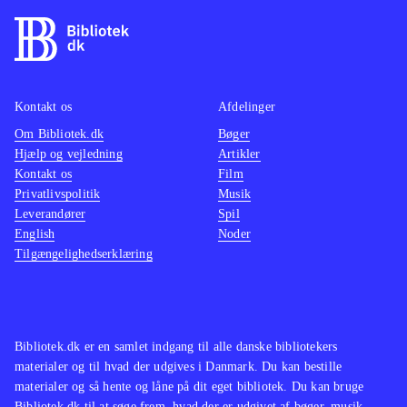
Kontakt os
Afdelinger
Om Bibliotek.dk
Bøger
Hjælp og vejledning
Artikler
Kontakt os
Film
Privatlivspolitik
Musik
Leverandører
Spil
English
Noder
Tilgængelighedserklæring
Bibliotek.dk er en samlet indgang til alle danske bibliotekers
materialer og til hvad der udgives i Danmark. Du kan bestille
materialer og så hente og låne på dit eget bibliotek. Du kan bruge
Bibliotek.dk til at søge frem, hvad der er udgivet af bøger, musik,