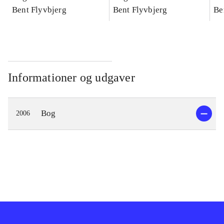
konkretes videnskab
Bent Flyvbjerg
konkretes videnskab
Bent Flyvbjerg
ko
Be
Informationer og udgaver
Bog
2006