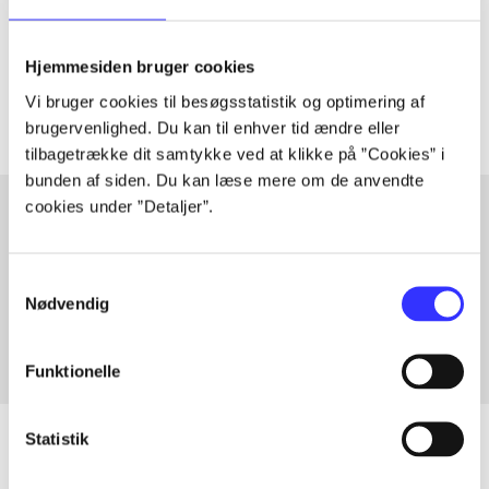
lorem ipsum dolor sit amet ...
Tidsskrift
Hjemmesiden bruger cookies
Artiklerne i
handler ofte om
Vi bruger cookies til besøgsstatistik og optimering af
brugervenlighed. Du kan til enhver tid ændre eller
tilbagetrække dit samtykke ved at klikke på ”Cookies” i
bunden af siden. Du kan læse mere om de anvendte
cookies under ”Detaljer”.
Artikler med samme emner
Samtykkevalg
Fra
Nødvendig
Funktionelle
Statistik