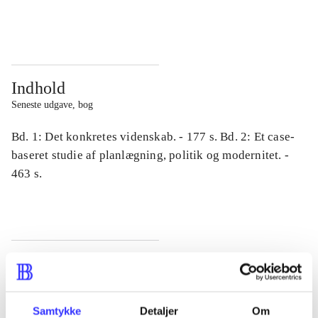
...
...
Indhold
Seneste udgave, bog
Bd. 1: Det konkretes videnskab. - 177 s. Bd. 2: Et case-
baseret studie af planlægning, politik og modernitet. -
463 s.
Tidsskrift
Artiklen er en del af
Samtykke
Detaljer
Om