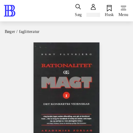
Søg
Log ind
Husk
Menu
Bøger / faglitteratur