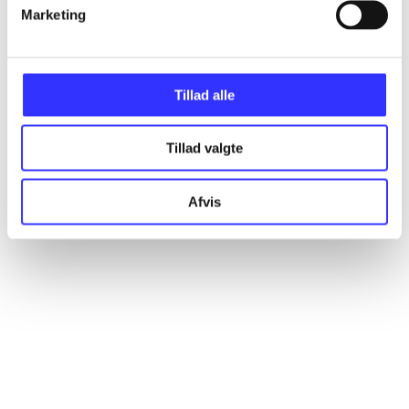
Artikler
Marketing
Alle registrerede artikler fordelt på udgivelser
Tillad alle
...
Tillad valgte
...
Afvis
...
...
...