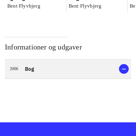
konkretes videnskab
konkretes videnskab
ko
Bent Flyvbjerg
Bent Flyvbjerg
Be
Informationer og udgaver
Bog
2006