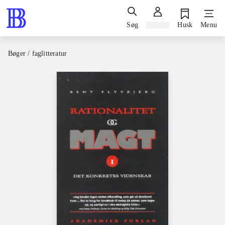
Søg
Log ind
Husk
Menu
Bøger / faglitteratur