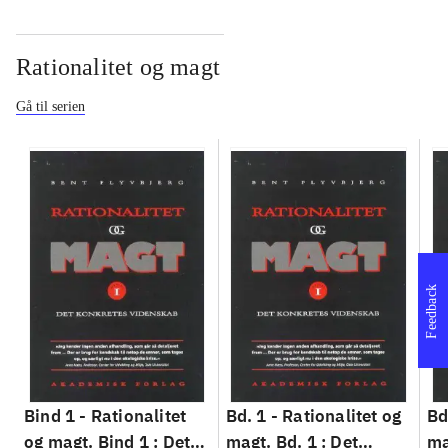
Rationalitet og magt
Gå til serien
Feedback
Bind 1 -
Rationalitet
Bd. 1 -
Rationalitet og
Bd
og magt. Bind 1 : Det
magt. Bd. 1 : Det
ma