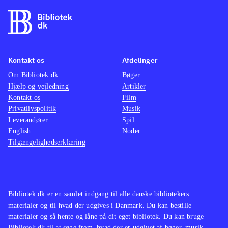
Kontakt os
Afdelinger
Om Bibliotek.dk
Bøger
Hjælp og vejledning
Artikler
Kontakt os
Film
Privatlivspolitik
Musik
Leverandører
Spil
English
Noder
Tilgængelighedserklæring
Bibliotek.dk er en samlet indgang til alle danske bibliotekers
materialer og til hvad der udgives i Danmark. Du kan bestille
materialer og så hente og låne på dit eget bibliotek. Du kan bruge
Bibliotek.dk til at søge frem, hvad der er udgivet af bøger, musik,