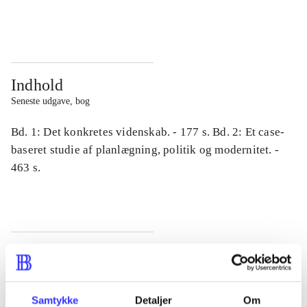
...
...
Indhold
Seneste udgave, bog
Bd. 1: Det konkretes videnskab. - 177 s. Bd. 2: Et case-
baseret studie af planlægning, politik og modernitet. -
463 s.
Tidsskrift
Artiklen er en del af
Samtykke
Detaljer
Om