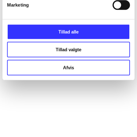
Artikler
Marketing
Alle registrerede artikler fordelt på udgivelser
Tillad alle
...
Tillad valgte
...
Afvis
...
...
...