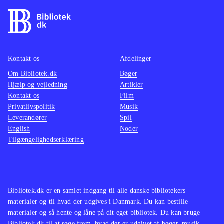
Kontakt os
Afdelinger
Om Bibliotek.dk
Bøger
Hjælp og vejledning
Artikler
Kontakt os
Film
Privatlivspolitik
Musik
Leverandører
Spil
English
Noder
Tilgængelighedserklæring
Bibliotek.dk er en samlet indgang til alle danske bibliotekers
materialer og til hvad der udgives i Danmark. Du kan bestille
materialer og så hente og låne på dit eget bibliotek. Du kan bruge
Bibliotek.dk til at søge frem, hvad der er udgivet af bøger, musik,