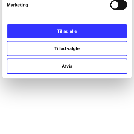
Artikler
Marketing
Alle registrerede artikler fordelt på udgivelser
Tillad alle
...
Tillad valgte
...
Afvis
...
...
...