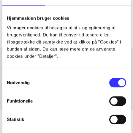
lorem ipsum dolor sit amet ...
Tidsskrift
Hjemmesiden bruger cookies
Artiklerne i
handler ofte om
Vi bruger cookies til besøgsstatistik og optimering af
brugervenlighed. Du kan til enhver tid ændre eller
tilbagetrække dit samtykke ved at klikke på ”Cookies” i
bunden af siden. Du kan læse mere om de anvendte
cookies under ”Detaljer”.
Artikler med samme emner
Samtykkevalg
Fra
Nødvendig
Funktionelle
Statistik