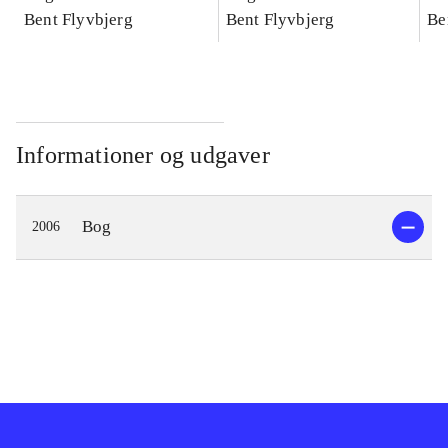
konkretes videnskab
Bent Flyvbjerg
konkretes videnskab
Bent Flyvbjerg
ko
Be
Informationer og udgaver
Bog
2006