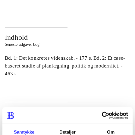
...
...
Indhold
Seneste udgave, bog
Bd. 1: Det konkretes videnskab. - 177 s. Bd. 2: Et case-
baseret studie af planlægning, politik og modernitet. -
463 s.
Tidsskrift
Artiklen er en del af
Samtykke
Detaljer
Om