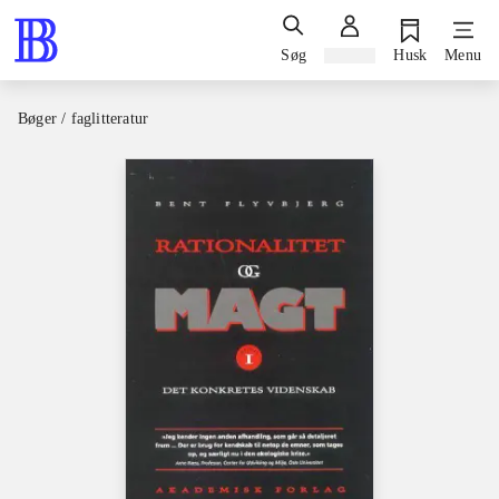
Søg
Log ind
Husk
Menu
Bøger / faglitteratur