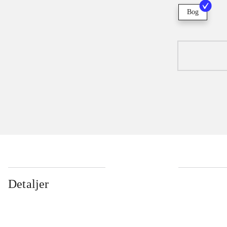
Bog
Detaljer
...
...
...