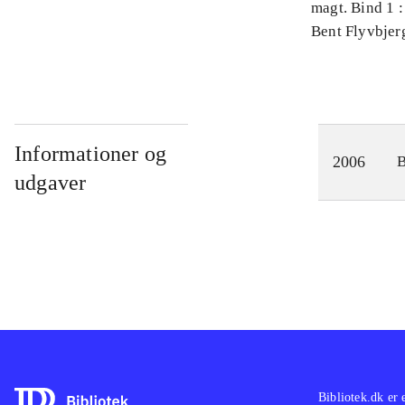
magt. Bind 1 :
videnskab
Bent Flyvbjer
Informationer og
2006
udgaver
Bibliotek.dk er 