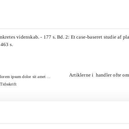
...
nkretes videnskab. - 177 s. Bd. 2: Et case-baseret studie af pl
 463 s.
Artiklerne i
handler ofte om
lorem ipsum dolor sit amet ...
Tidsskrift