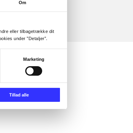
Om
dre eller tilbagetrække dit
okies under ”Detaljer”.
Marketing
Tillad alle