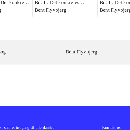
 Det konkretes
Bd. 1 : Det konkretes
Bd. 1 : Det ko
g
videnskab
Bent Flyvbjerg
videnskab
Bent Flyvbjer
Bog
Bent Flyvbjerg
en samlet indgang til alle danske
Kontakt os