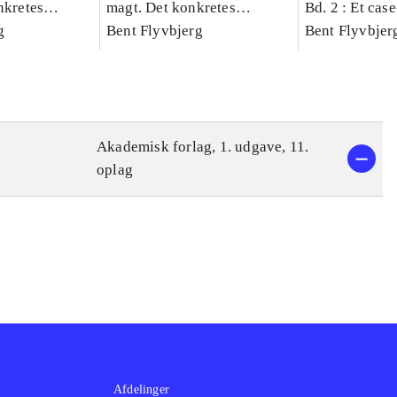
nkretes
magt. Det konkretes
Bd. 2 : Et cas
g
videnskab. Bind 1
Bent Flyvbjerg
studie af plan
Bent Flyvbjer
politik og mod
Akademisk forlag, 1. udgave, 11.
oplag
Afdelinger