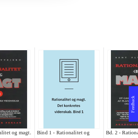
Feedback
litet og magt.
Bind 1 -
Rationalitet og
Bd. 2 -
Rationa