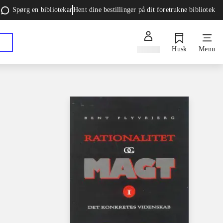
Spørg en bibliotekar
Hent dine bestillinger på dit foretrukne bibliotek
Log ind
Husk
Menu