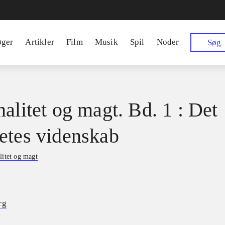
øger
Artikler
Film
Musik
Spil
Noder
Søg
nalitet og magt. Bd. 1 : Det
etes videnskab
litet og magt
rg