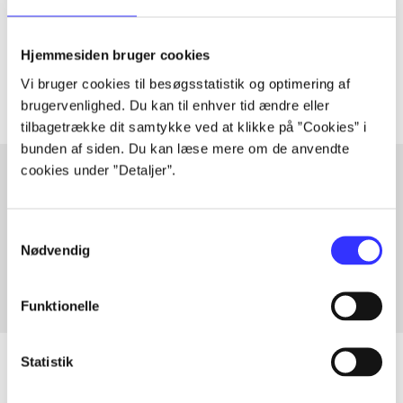
lorem ipsum dolor sit amet ...
Tidsskrift
Hjemmesiden bruger cookies
Artiklerne i
handler ofte om
Vi bruger cookies til besøgsstatistik og optimering af
brugervenlighed. Du kan til enhver tid ændre eller
tilbagetrække dit samtykke ved at klikke på ”Cookies” i
bunden af siden. Du kan læse mere om de anvendte
cookies under ”Detaljer”.
Artikler med samme emner
Samtykkevalg
Fra
Nødvendig
Funktionelle
Statistik