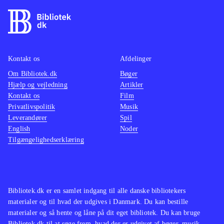
Kontakt os
Afdelinger
Om Bibliotek.dk
Bøger
Hjælp og vejledning
Artikler
Kontakt os
Film
Privatlivspolitik
Musik
Leverandører
Spil
English
Noder
Tilgængelighedserklæring
Bibliotek.dk er en samlet indgang til alle danske bibliotekers
materialer og til hvad der udgives i Danmark. Du kan bestille
materialer og så hente og låne på dit eget bibliotek. Du kan bruge
Bibliotek.dk til at søge frem, hvad der er udgivet af bøger, musik,