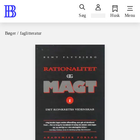
Søg
Log ind
Husk
Menu
Bøger / faglitteratur