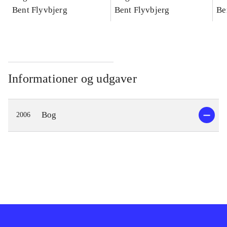
konkretes videnskab
Bent Flyvbjerg
konkretes videnskab
Bent Flyvbjerg
ko
Be
Informationer og udgaver
Bog
2006