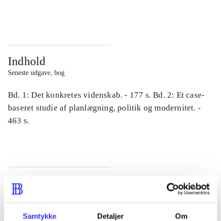
...
...
Indhold
Seneste udgave, bog
Bd. 1: Det konkretes videnskab. - 177 s. Bd. 2: Et case-
baseret studie af planlægning, politik og modernitet. -
463 s.
Tidsskrift
Artiklen er en del af
Samtykke
Detaljer
Om