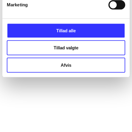
Artikler
Marketing
Alle registrerede artikler fordelt på udgivelser
Tillad alle
...
Tillad valgte
...
Afvis
...
...
...