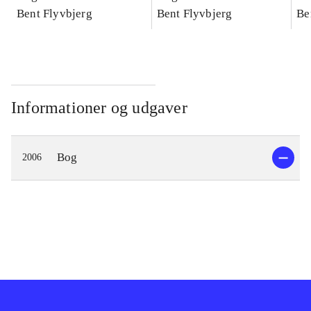
konkretes videnskab
Bent Flyvbjerg
konkretes videnskab
Bent Flyvbjerg
ko
Be
Informationer og udgaver
Bog
2006