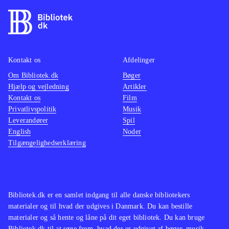
Kontakt os
Afdelinger
Om Bibliotek.dk
Bøger
Hjælp og vejledning
Artikler
Kontakt os
Film
Privatlivspolitik
Musik
Leverandører
Spil
English
Noder
Tilgængelighedserklæring
Bibliotek.dk er en samlet indgang til alle danske bibliotekers
materialer og til hvad der udgives i Danmark. Du kan bestille
materialer og så hente og låne på dit eget bibliotek. Du kan bruge
Bibliotek.dk til at søge frem, hvad der er udgivet af bøger, musik,