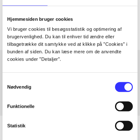
lorem ipsum dolor sit amet ...
Tidsskrift
Hjemmesiden bruger cookies
Artiklerne i
handler ofte om
Vi bruger cookies til besøgsstatistik og optimering af
brugervenlighed. Du kan til enhver tid ændre eller
tilbagetrække dit samtykke ved at klikke på ”Cookies” i
bunden af siden. Du kan læse mere om de anvendte
cookies under ”Detaljer”.
Artikler med samme emner
Samtykkevalg
Fra
Nødvendig
Funktionelle
Statistik