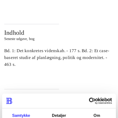
...
...
Indhold
Seneste udgave, bog
Bd. 1: Det konkretes videnskab. - 177 s. Bd. 2: Et case-
baseret studie af planlægning, politik og modernitet. -
463 s.
Tidsskrift
Artiklen er en del af
Samtykke
Detaljer
Om