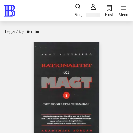
Søg
Log ind
Husk
Menu
Bøger / faglitteratur