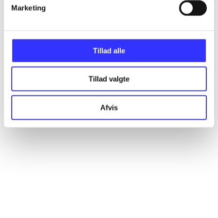
Artikler
Marketing
Alle registrerede artikler fordelt på udgivelser
Tillad alle
...
Tillad valgte
...
Afvis
...
...
...