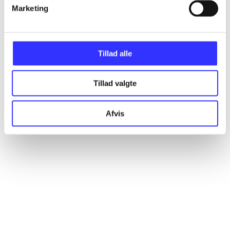
Artikler
Marketing
Alle registrerede artikler fordelt på udgivelser
Tillad alle
...
Tillad valgte
...
Afvis
...
...
...