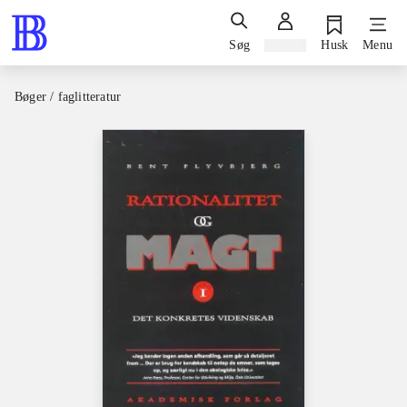
Søg
Log ind
Husk
Menu
Bøger / faglitteratur