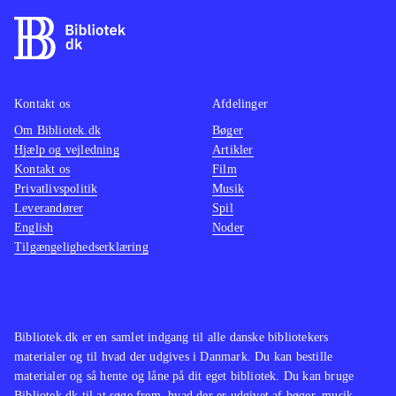
Kontakt os
Afdelinger
Om Bibliotek.dk
Bøger
Hjælp og vejledning
Artikler
Kontakt os
Film
Privatlivspolitik
Musik
Leverandører
Spil
English
Noder
Tilgængelighedserklæring
Bibliotek.dk er en samlet indgang til alle danske bibliotekers
materialer og til hvad der udgives i Danmark. Du kan bestille
materialer og så hente og låne på dit eget bibliotek. Du kan bruge
Bibliotek.dk til at søge frem, hvad der er udgivet af bøger, musik,