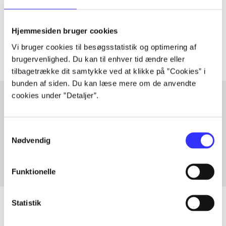
lorem ipsum dolor sit amet ...
Tidsskrift
Hjemmesiden bruger cookies
Artiklerne i
handler ofte om
Vi bruger cookies til besøgsstatistik og optimering af
brugervenlighed. Du kan til enhver tid ændre eller
tilbagetrække dit samtykke ved at klikke på ”Cookies” i
bunden af siden. Du kan læse mere om de anvendte
cookies under ”Detaljer”.
Artikler med samme emner
Samtykkevalg
Fra
Nødvendig
Funktionelle
Statistik