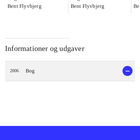
konkretes videnskab
Bent Flyvbjerg
konkretes videnskab
Bent Flyvbjerg
ko
Be
Informationer og udgaver
Bog
2006