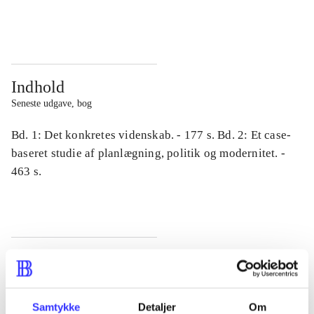
...
...
Indhold
Seneste udgave, bog
Bd. 1: Det konkretes videnskab. - 177 s. Bd. 2: Et case-
baseret studie af planlægning, politik og modernitet. -
463 s.
Tidsskrift
Artiklen er en del af
Samtykke
Detaljer
Om