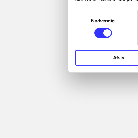
samme emner
Samtykkevalg
Fra
Nødvendig
Afvis
...
Artikler
...
...
Alle registrerede artikler
...
fordelt på udgivelser
...
Rationalitet og
magt
Gå til serien