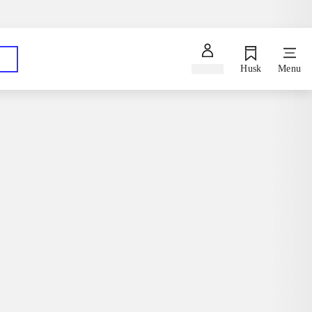
Spørg en bibliotekar
Hent dine bestillinger på dit foretrukne bibliotek
Log ind
Husk
Menu