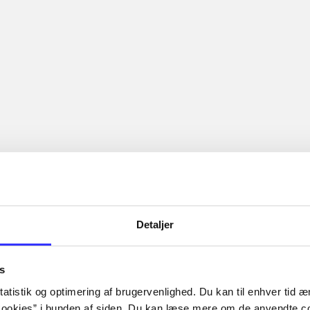
...
...
nkretes videnskab. - 177 s. Bd. 2: Et case-baseret studie af pl
 463 s.
Artiklerne i
handler ofte
lorem ipsum dolor sit amet ...
Tidsskrift
Detaljer
s
atistik og optimering af brugervenlighed. Du kan til enhver tid æn
ookies” i bunden af siden. Du kan læse mere om de anvendte co