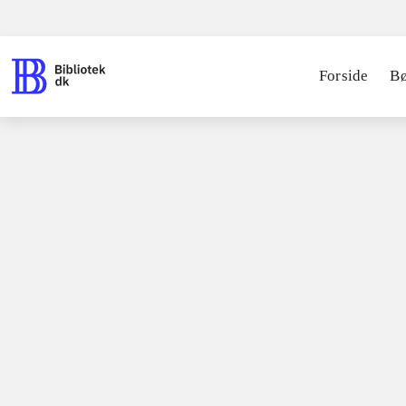
Forside
B
Bøger / faglitteratur