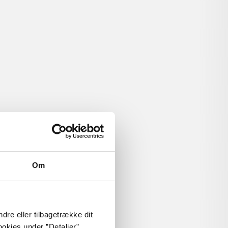
anlægning, politik og
 om
Om
dre eller tilbagetrække dit
okies under ”Detaljer”.