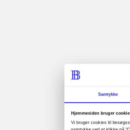
...
...
Indhold
Bd. 1: Det ko
modernitet. -
Seneste udgave, bog
Tidsskrift
Artiklen er en del af
Samtykke
Hjemmesiden bruger cookie
Vi bruger cookies til besøgsst
Artikler med
samtykke ved at klikke på ”C