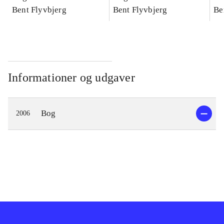
konkretes videnskab
Bent Flyvbjerg
konkretes videnskab
Bent Flyvbjerg
ko
Be
Informationer og udgaver
Bog
2006