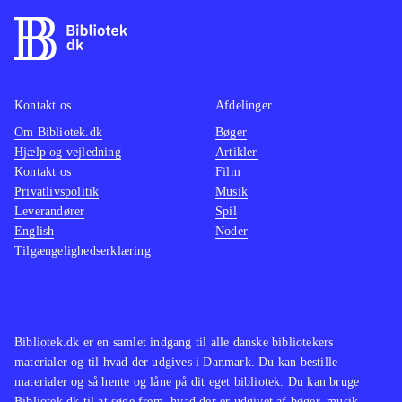
Kontakt os
Afdelinger
Om Bibliotek.dk
Bøger
Hjælp og vejledning
Artikler
Kontakt os
Film
Privatlivspolitik
Musik
Leverandører
Spil
English
Noder
Tilgængelighedserklæring
Bibliotek.dk er en samlet indgang til alle danske bibliotekers
materialer og til hvad der udgives i Danmark. Du kan bestille
materialer og så hente og låne på dit eget bibliotek. Du kan bruge
Bibliotek.dk til at søge frem, hvad der er udgivet af bøger, musik,