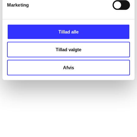
Artikler
Marketing
Alle registrerede artikler fordelt på udgivelser
Tillad alle
...
Tillad valgte
...
Afvis
...
...
...