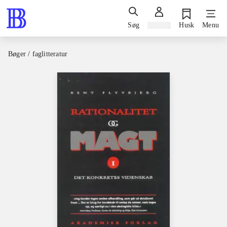
Søg
Log ind
Husk
Menu
Bøger / faglitteratur