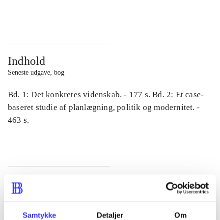
...
...
Indhold
Seneste udgave, bog
Bd. 1: Det konkretes videnskab. - 177 s. Bd. 2: Et case-
baseret studie af planlægning, politik og modernitet. -
463 s.
Tidsskrift
Artiklen er en del af
Samtykke
Detaljer
Om