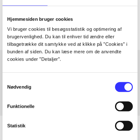
lorem ipsum dolor sit amet ...
Tidsskrift
Hjemmesiden bruger cookies
Artiklerne i
handler ofte om
Vi bruger cookies til besøgsstatistik og optimering af
brugervenlighed. Du kan til enhver tid ændre eller
tilbagetrække dit samtykke ved at klikke på ”Cookies” i
bunden af siden. Du kan læse mere om de anvendte
cookies under ”Detaljer”.
Artikler med samme emner
Samtykkevalg
Fra
Nødvendig
Funktionelle
Statistik