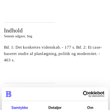
...
...
Indhold
Seneste udgave, bog
Bd. 1: Det konkretes videnskab. - 177 s. Bd. 2: Et case-
baseret studie af planlægning, politik og modernitet. -
463 s.
Tidsskrift
Artiklen er en del af
Samtykke
Detaljer
Om