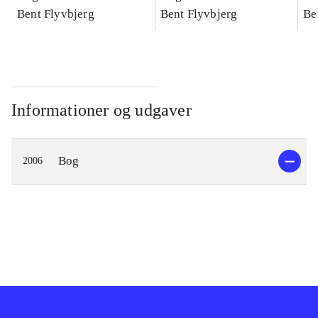
konkretes videnskab
Bent Flyvbjerg
konkretes videnskab
Bent Flyvbjerg
ko
Be
Informationer og udgaver
Bog
2006