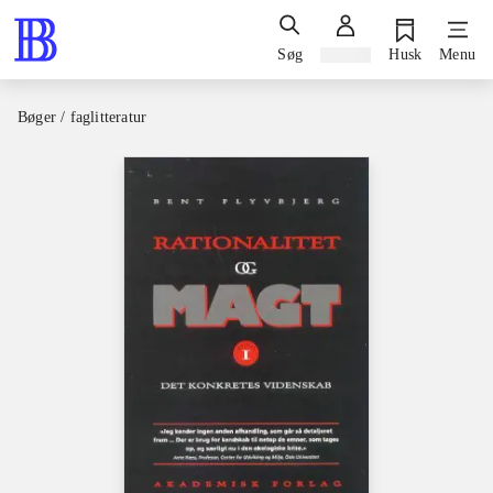
Søg
Log ind
Husk
Menu
Bøger / faglitteratur