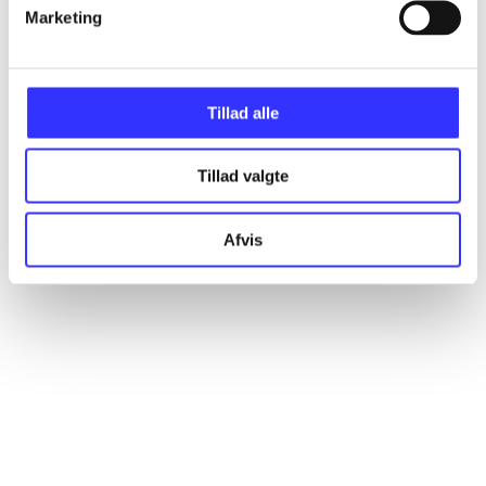
Artikler
Marketing
Alle registrerede artikler fordelt på udgivelser
Tillad alle
...
Tillad valgte
...
Afvis
...
...
...