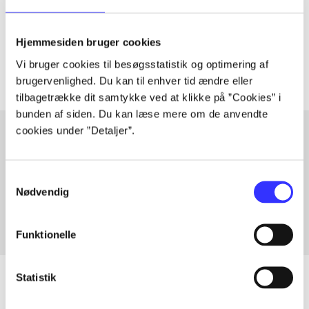
lorem ipsum dolor sit amet ...
Tidsskrift
Hjemmesiden bruger cookies
Artiklerne i
handler ofte om
Vi bruger cookies til besøgsstatistik og optimering af
brugervenlighed. Du kan til enhver tid ændre eller
tilbagetrække dit samtykke ved at klikke på ”Cookies” i
bunden af siden. Du kan læse mere om de anvendte
cookies under ”Detaljer”.
Artikler med samme emner
Samtykkevalg
Fra
Nødvendig
Funktionelle
Statistik