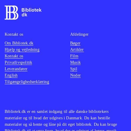
Kontakt os
Afdelinger
Om Bibliotek.dk
Bøger
Hjælp og vejledning
Artikler
Kontakt os
Film
Privatlivspolitik
Musik
Leverandører
Spil
English
Noder
Tilgængelighedserklæring
Bibliotek.dk er en samlet indgang til alle danske bibliotekers
materialer og til hvad der udgives i Danmark. Du kan bestille
materialer og så hente og låne på dit eget bibliotek. Du kan bruge
Bibliotek.dk til at søge frem, hvad der er udgivet af bøger, musik,