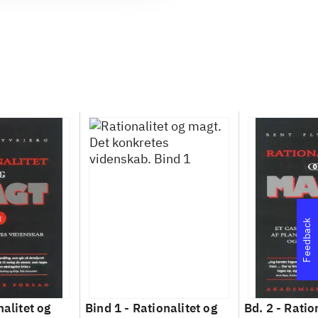
Feedback
nalitet og
Bind 1 -
Rationalitet og
Bd. 2 -
Ratio