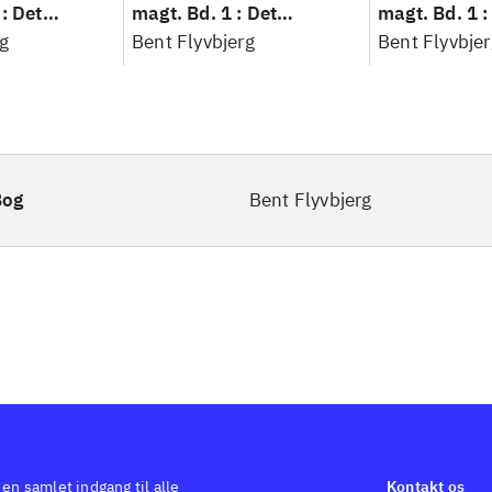
: Det
magt. Bd. 1 : Det
magt. Bd. 1 :
idenskab
g
konkretes videnskab
Bent Flyvbjerg
konkretes v
Bent Flyvbjer
Bog
Bent Flyvbjerg
 en samlet indgang til alle
Kontakt os