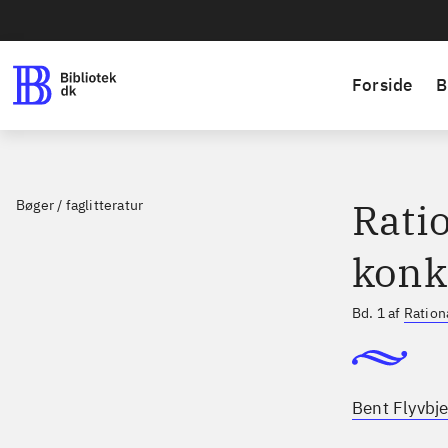
Forside
B
Ratio
Bøger / faglitteratur
konk
Bd. 1 af
Ration
Bent Flyvbje