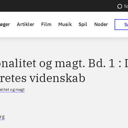
Sp
øger
Artikler
Film
Musik
Spil
Noder
S
nalitet og magt. Bd. 1 : 
retes videnskab
alitet og magt
rg