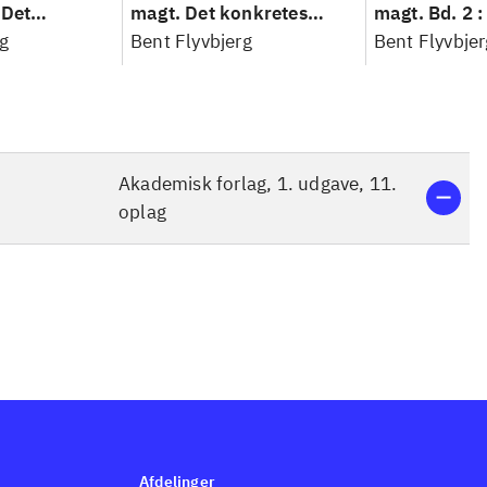
 Det
magt. Det konkretes
magt. Bd. 2 :
idenskab
g
videnskab. Bind 1
Bent Flyvbjerg
baseret studi
Bent Flyvbjer
planlægning,
modernitet
Akademisk forlag, 1. udgave, 11.
oplag
Afdelinger