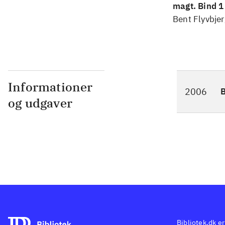
magt. Bind 1 
konkretes v
Bent Flyvbjer
Informationer
2006
og udgaver
Bibliotek.dk er