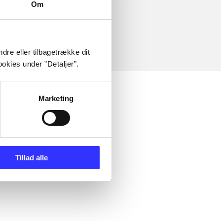
Om
dre eller tilbagetrække dit
okies under ”Detaljer”.
Marketing
Tillad alle