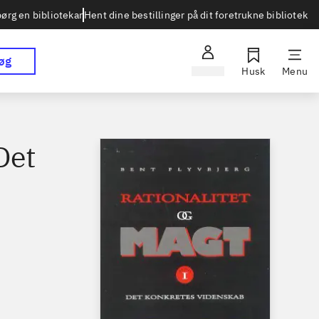
Hent dine bestillinger på dit foretrukne bibliotek
ørg en bibliotekar
øg
Log ind
Husk
Menu
Det