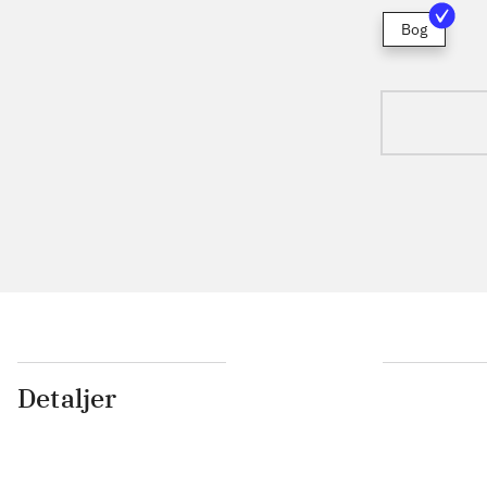
Bog
Detaljer
...
...
...