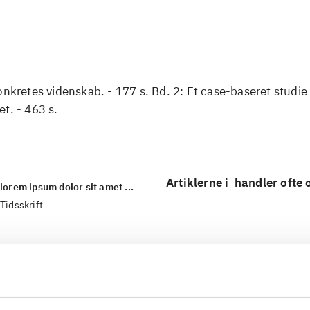
...
onkretes videnskab. - 177 s. Bd. 2: Et case-baseret studie
t. - 463 s.
Artiklerne i
handler ofte
lorem ipsum dolor sit amet ...
Tidsskrift