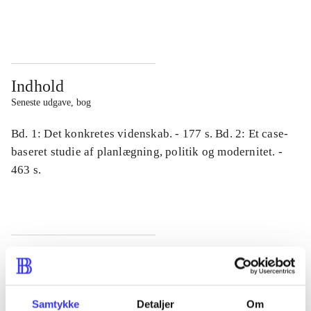
...
...
Indhold
Seneste udgave, bog
Bd. 1: Det konkretes videnskab. - 177 s. Bd. 2: Et case-
baseret studie af planlægning, politik og modernitet. -
463 s.
Tidsskrift
Artiklen er en del af
Samtykke
Detaljer
Om