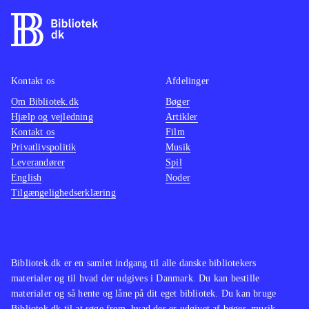
Kontakt os
Afdelinger
Om Bibliotek.dk
Bøger
Hjælp og vejledning
Artikler
Kontakt os
Film
Privatlivspolitik
Musik
Leverandører
Spil
English
Noder
Tilgængelighedserklæring
Bibliotek.dk er en samlet indgang til alle danske bibliotekers
materialer og til hvad der udgives i Danmark. Du kan bestille
materialer og så hente og låne på dit eget bibliotek. Du kan bruge
Bibliotek.dk til at søge frem, hvad der er udgivet af bøger, musik,