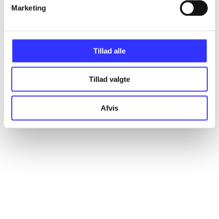
Artikler
Marketing
Alle registrerede artikler fordelt på udgivelser
Tillad alle
...
Tillad valgte
...
Afvis
...
...
...