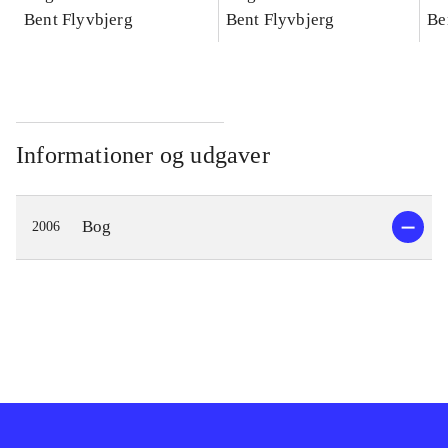
konkretes videnskab
Bent Flyvbjerg
konkretes videnskab
Bent Flyvbjerg
ko
Be
Informationer og udgaver
Bog
2006