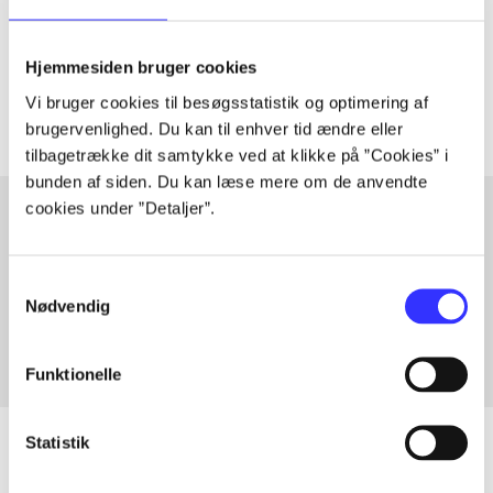
lorem ipsum dolor sit amet ...
Tidsskrift
Hjemmesiden bruger cookies
Artiklerne i
handler ofte om
Vi bruger cookies til besøgsstatistik og optimering af
brugervenlighed. Du kan til enhver tid ændre eller
tilbagetrække dit samtykke ved at klikke på ”Cookies” i
bunden af siden. Du kan læse mere om de anvendte
cookies under ”Detaljer”.
Artikler med samme emner
Samtykkevalg
Fra
Nødvendig
Funktionelle
Statistik