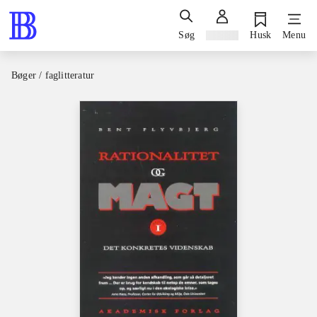
Søg
Log ind
Husk
Menu
Bøger / faglitteratur