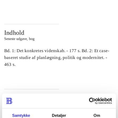
...
...
Indhold
Seneste udgave, bog
Bd. 1: Det konkretes videnskab. - 177 s. Bd. 2: Et case-
baseret studie af planlægning, politik og modernitet. -
463 s.
Tidsskrift
Artiklen er en del af
Samtykke
Detaljer
Om