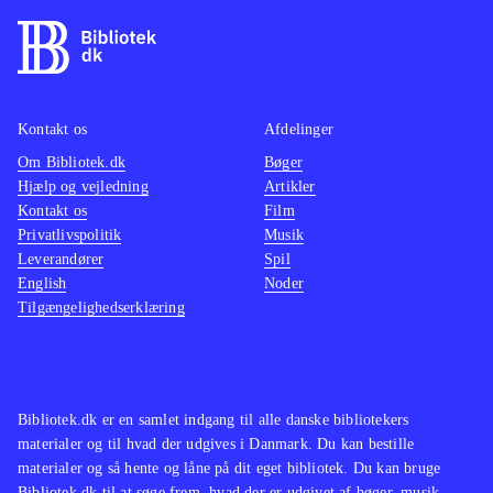
Kontakt os
Afdelinger
Om Bibliotek.dk
Bøger
Hjælp og vejledning
Artikler
Kontakt os
Film
Privatlivspolitik
Musik
Leverandører
Spil
English
Noder
Tilgængelighedserklæring
Bibliotek.dk er en samlet indgang til alle danske bibliotekers
materialer og til hvad der udgives i Danmark. Du kan bestille
materialer og så hente og låne på dit eget bibliotek. Du kan bruge
Bibliotek.dk til at søge frem, hvad der er udgivet af bøger, musik,