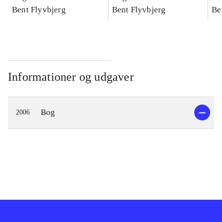
konkretes videnskab
Bent Flyvbjerg
konkretes videnskab
Bent Flyvbjerg
ko
Be
Informationer og udgaver
Bog
2006