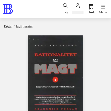
Søg
Log ind
Husk
Menu
Bøger / faglitteratur