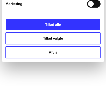
Artikler
Marketing
Alle registrerede artikler fordelt på udgivelser
Tillad alle
...
Tillad valgte
...
Afvis
...
...
...