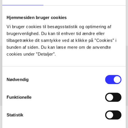
lorem ipsum dolor sit amet ...
Tidsskrift
Hjemmesiden bruger cookies
Artiklerne i
handler ofte om
Vi bruger cookies til besøgsstatistik og optimering af
brugervenlighed. Du kan til enhver tid ændre eller
tilbagetrække dit samtykke ved at klikke på ”Cookies” i
bunden af siden. Du kan læse mere om de anvendte
cookies under ”Detaljer”.
Artikler med samme emner
Samtykkevalg
Fra
Nødvendig
Funktionelle
Statistik