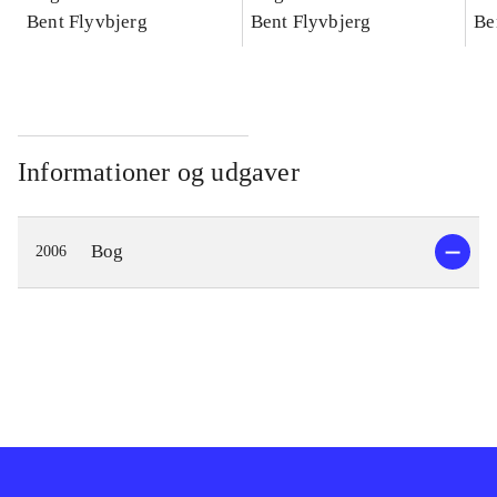
konkretes videnskab
Bent Flyvbjerg
konkretes videnskab
Bent Flyvbjerg
ko
Be
Informationer og udgaver
Bog
2006