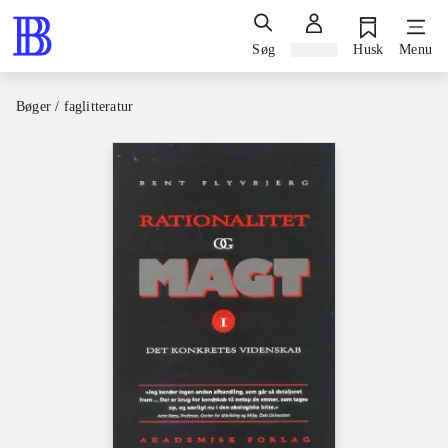
Søg
Log ind
Husk
Menu
Bøger / faglitteratur