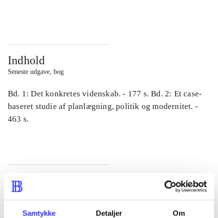
...
...
Indhold
Seneste udgave, bog
Bd. 1: Det konkretes videnskab. - 177 s. Bd. 2: Et case-
baseret studie af planlægning, politik og modernitet. -
463 s.
Tidsskrift
Artiklen er en del af
Samtykke
Detaljer
Om