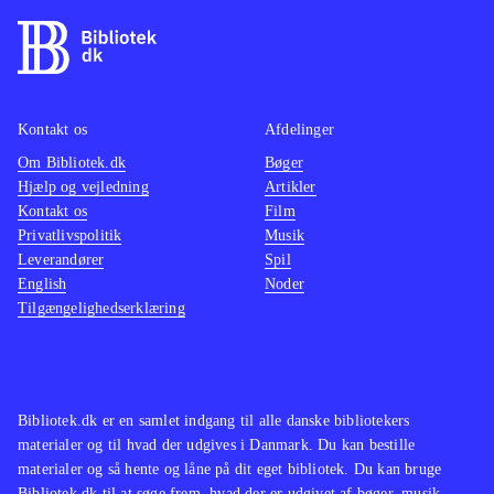
Kontakt os
Afdelinger
Om Bibliotek.dk
Bøger
Hjælp og vejledning
Artikler
Kontakt os
Film
Privatlivspolitik
Musik
Leverandører
Spil
English
Noder
Tilgængelighedserklæring
Bibliotek.dk er en samlet indgang til alle danske bibliotekers
materialer og til hvad der udgives i Danmark. Du kan bestille
materialer og så hente og låne på dit eget bibliotek. Du kan bruge
Bibliotek.dk til at søge frem, hvad der er udgivet af bøger, musik,