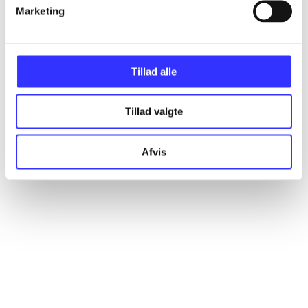
Artikler
Marketing
Alle registrerede artikler fordelt på udgivelser
Tillad alle
...
Tillad valgte
...
Afvis
...
...
...