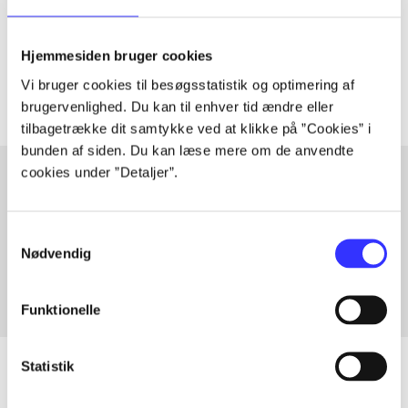
lorem ipsum dolor sit amet ...
Tidsskrift
Hjemmesiden bruger cookies
Artiklerne i
handler ofte om
Vi bruger cookies til besøgsstatistik og optimering af
brugervenlighed. Du kan til enhver tid ændre eller
tilbagetrække dit samtykke ved at klikke på ”Cookies” i
bunden af siden. Du kan læse mere om de anvendte
cookies under ”Detaljer”.
Artikler med samme emner
Samtykkevalg
Fra
Nødvendig
Funktionelle
Statistik