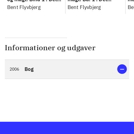
konkretes videnskab
Bent Flyvbjerg
konkretes videnskab
Bent Flyvbjerg
ko
Be
Informationer og udgaver
Bog
2006