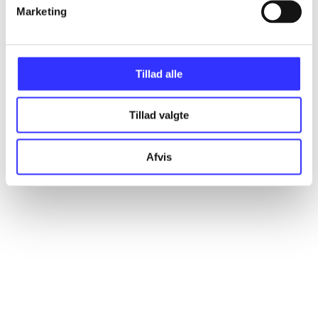
Artikler
Marketing
Alle registrerede artikler fordelt på udgivelser
Tillad alle
...
Tillad valgte
...
Afvis
...
...
...