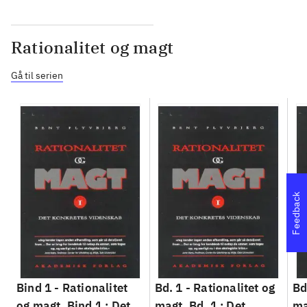
Rationalitet og magt
Gå til serien
Feedback
Bind 1 -
Rationalitet
Bd. 1 -
Rationalitet og
Bd
og magt. Bind 1 : Det
magt. Bd. 1 : Det
ma