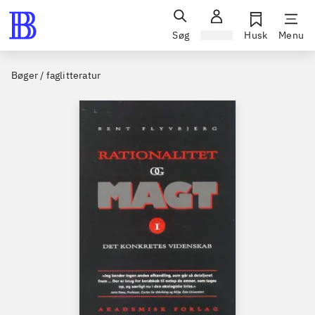
Søg
Log ind
Husk
Menu
Bøger / faglitteratur