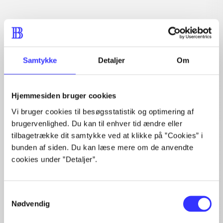
Artiklen er en del af
lorem ipsum dolor sit amet ...
Tidsskrift
Samtykke
Detaljer
Om
Artiklerne i
handler ofte om
Hjemmesiden bruger cookies
Vi bruger cookies til besøgsstatistik og optimering af
brugervenlighed. Du kan til enhver tid ændre eller
tilbagetrække dit samtykke ved at klikke på ”Cookies” i
Artikler med samme emner
bunden af siden. Du kan læse mere om de anvendte
cookies under ”Detaljer”.
Fra
Samtykkevalg
Nødvendig