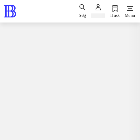
Søg
Log ind
Husk
Menu
Bøger / faglitteratur