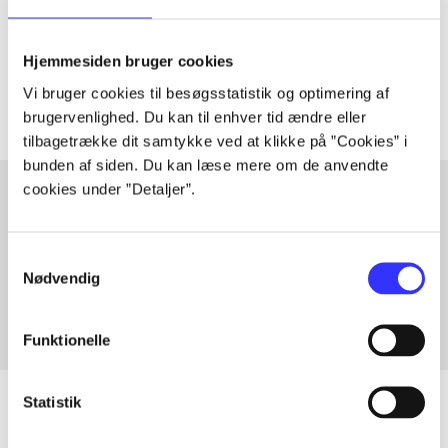
lorem ipsum dolor sit amet ...
Tidsskrift
Hjemmesiden bruger cookies
Artiklerne i
handler ofte om
Vi bruger cookies til besøgsstatistik og optimering af
brugervenlighed. Du kan til enhver tid ændre eller
tilbagetrække dit samtykke ved at klikke på ”Cookies” i
bunden af siden. Du kan læse mere om de anvendte
cookies under ”Detaljer”.
Artikler med samme emner
Samtykkevalg
Fra
Nødvendig
Funktionelle
Statistik