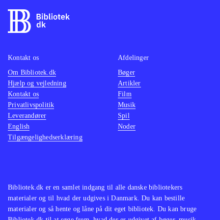
Kontakt os
Afdelinger
Om Bibliotek.dk
Bøger
Hjælp og vejledning
Artikler
Kontakt os
Film
Privatlivspolitik
Musik
Leverandører
Spil
English
Noder
Tilgængelighedserklæring
Bibliotek.dk er en samlet indgang til alle danske bibliotekers
materialer og til hvad der udgives i Danmark. Du kan bestille
materialer og så hente og låne på dit eget bibliotek. Du kan bruge
Bibliotek.dk til at søge frem, hvad der er udgivet af bøger, musik,