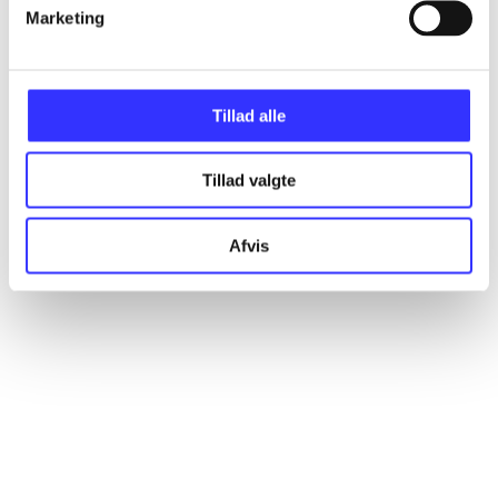
Artikler
Marketing
Alle registrerede artikler fordelt på udgivelser
Tillad alle
...
Tillad valgte
...
Afvis
...
...
...