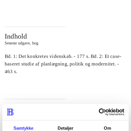
...
...
Indhold
Seneste udgave, bog
Bd. 1: Det konkretes videnskab. - 177 s. Bd. 2: Et case-
baseret studie af planlægning, politik og modernitet. -
463 s.
Tidsskrift
Artiklen er en del af
Samtykke
Detaljer
Om