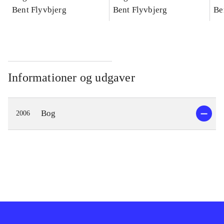
konkretes videnskab
Bent Flyvbjerg
konkretes videnskab
Bent Flyvbjerg
ko
Be
Informationer og udgaver
Bog
2006