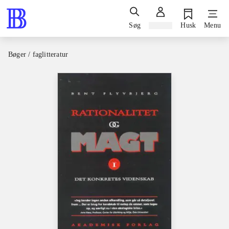
Søg
Log ind
Husk
Menu
Bøger / faglitteratur