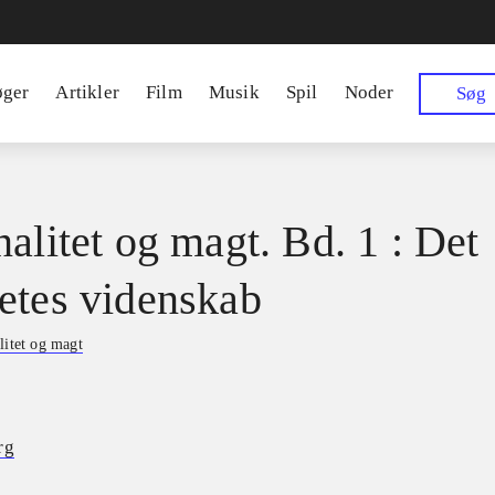
øger
Artikler
Film
Musik
Spil
Noder
Søg
nalitet og magt. Bd. 1 : Det
etes videnskab
litet og magt
rg