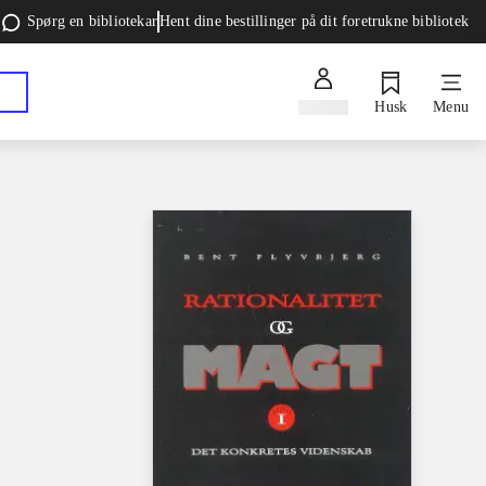
Spørg en bibliotekar
Hent dine bestillinger på dit foretrukne bibliotek
Log ind
Husk
Menu