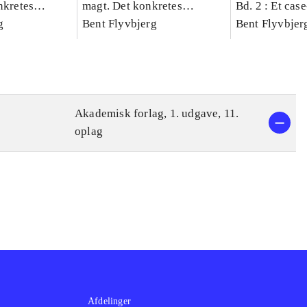
nkretes
magt. Det konkretes
Bd. 2 : Et cas
g
videnskab. Bind 1
Bent Flyvbjerg
studie af plan
Bent Flyvbjer
politik og mod
Akademisk forlag, 1. udgave, 11.
oplag
Afdelinger