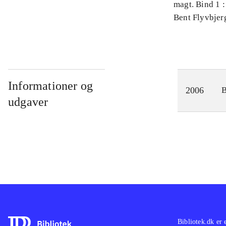
magt. Bind 1 :
videnskab
Bent Flyvbjer
Informationer og
2006
udgaver
Bibliotek.dk er 