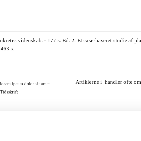
...
nkretes videnskab. - 177 s. Bd. 2: Et case-baseret studie af pl
 463 s.
Artiklerne i
handler ofte om
lorem ipsum dolor sit amet ...
Tidsskrift