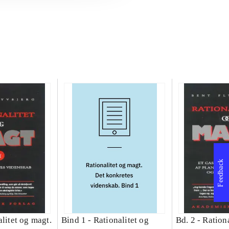
Feedback
litet og magt.
Bind 1 -
Rationalitet og
Bd. 2 -
Rationa