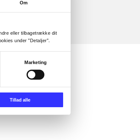
Om
dre eller tilbagetrække dit
okies under ”Detaljer”.
Marketing
Tillad alle