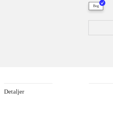
Bog
Detaljer
...
...
...