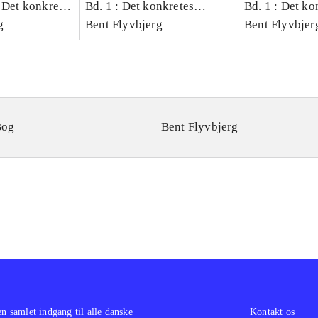
 Det konkretes
Bd. 1 : Det konkretes
Bd. 1 : Det ko
g
videnskab
Bent Flyvbjerg
videnskab
Bent Flyvbjer
Bog
Bent Flyvbjerg
en samlet indgang til alle danske
Kontakt os