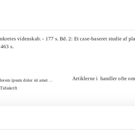
...
nkretes videnskab. - 177 s. Bd. 2: Et case-baseret studie af pl
 463 s.
Artiklerne i
handler ofte om
lorem ipsum dolor sit amet ...
Tidsskrift