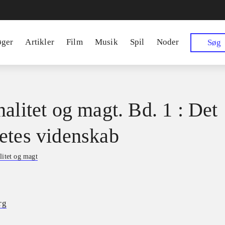
øger
Artikler
Film
Musik
Spil
Noder
Søg
nalitet og magt. Bd. 1 : Det
etes videnskab
litet og magt
rg