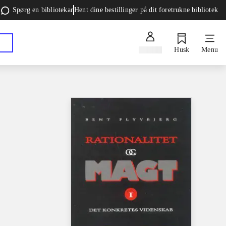
Spørg en bibliotekar
Hent dine bestillinger på dit foretrukne bibliotek
Log ind
Husk
Menu