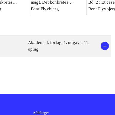
nkretes
magt. Det konkretes
Bd. 2 : Et cas
g
videnskab. Bind 1
Bent Flyvbjerg
studie af plan
Bent Flyvbjer
politik og mod
Akademisk forlag, 1. udgave, 11.
oplag
Afdelinger