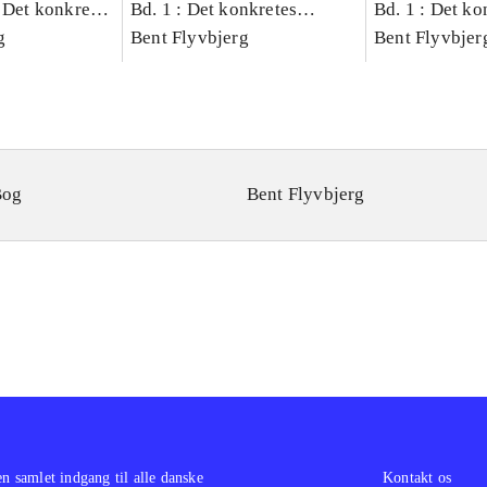
 Det konkretes
Bd. 1 : Det konkretes
Bd. 1 : Det ko
g
videnskab
Bent Flyvbjerg
videnskab
Bent Flyvbjer
Bog
Bent Flyvbjerg
en samlet indgang til alle danske
Kontakt os