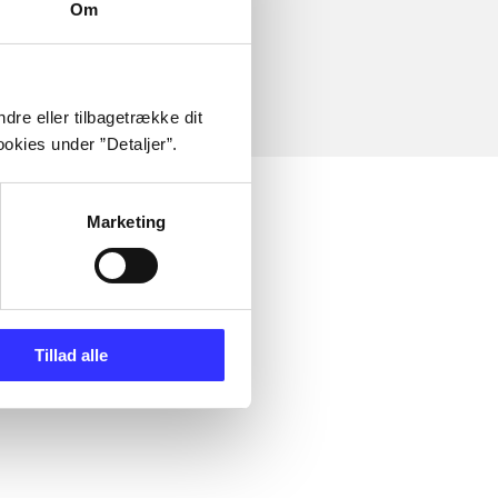
Om
dre eller tilbagetrække dit
okies under ”Detaljer”.
Marketing
Tillad alle