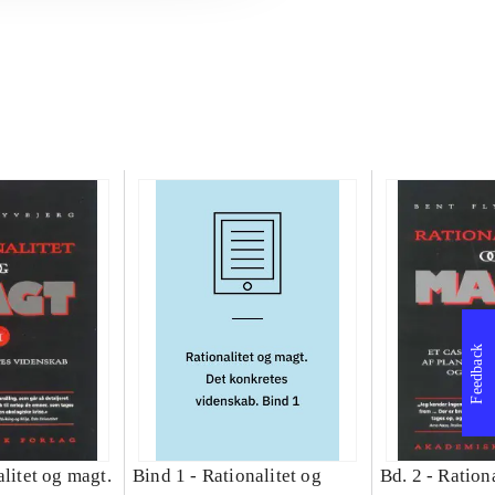
Feedback
litet og magt.
Bind 1 -
Rationalitet og
Bd. 2 -
Rationa