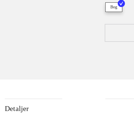
Bog
Detaljer
...
...
...