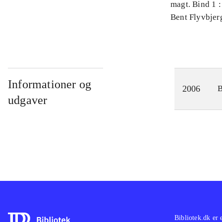
magt. Bind 1 :
videnskab
Bent Flyvbjer
Informationer og
2006
udgaver
Bibliotek.dk er 