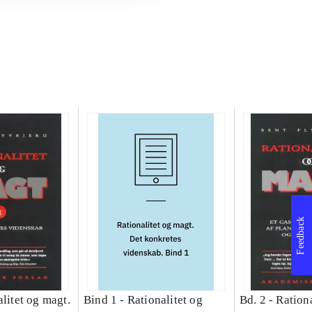
Feedback
litet og magt.
Bind 1 -
Rationalitet og
Bd. 2 -
Rationa