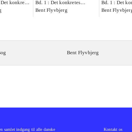
 Det konkretes
Bd. 1 : Det konkretes
Bd. 1 : Det ko
g
videnskab
Bent Flyvbjerg
videnskab
Bent Flyvbjer
Bog
Bent Flyvbjerg
en samlet indgang til alle danske
Kontakt os