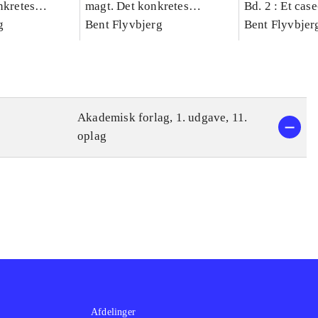
nkretes
magt. Det konkretes
Bd. 2 : Et cas
g
videnskab. Bind 1
Bent Flyvbjerg
studie af plan
Bent Flyvbjer
politik og mod
Akademisk forlag, 1. udgave, 11.
oplag
Afdelinger