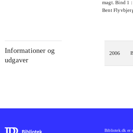
magt. Bind 1 :
videnskab
Bent Flyvbjer
Informationer og
2006
udgaver
Bibliotek.dk er 