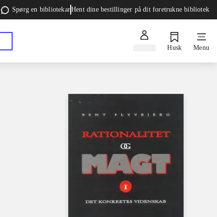
Spørg en bibliotekar
Hent dine bestillinger på dit foretrukne bibliotek
Log ind
Husk
Menu