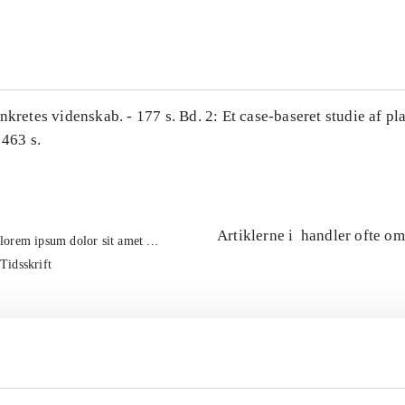
...
nkretes videnskab. - 177 s. Bd. 2: Et case-baseret studie af pl
 463 s.
Artiklerne i
handler ofte om
lorem ipsum dolor sit amet ...
Tidsskrift