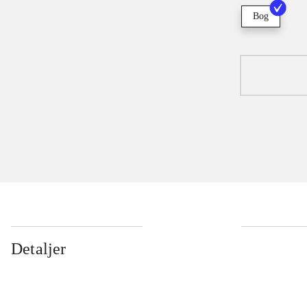
Bog
Detaljer
...
...
...