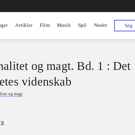
øger
Artikler
Film
Musik
Spil
Noder
Søg
nalitet og magt. Bd. 1 : Det
etes videnskab
litet og magt
rg