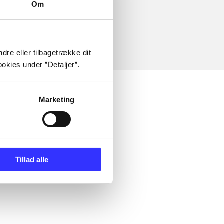
Om
dre eller tilbagetrække dit
okies under ”Detaljer”.
Marketing
Tillad alle